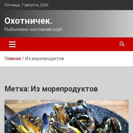
Перейти
Пятница, 7 августа, 2026
к
содержимому
Охотничек.
Рыболовно-охотничий клуб.
Главная
Из морепродуктов
Метка:
Из морепродуктов