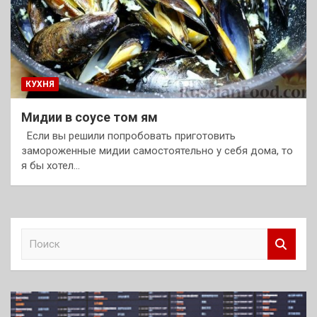
КУХНЯ
Мидии в соусе том ям
Если вы решили попробовать приготовить
замороженные мидии самостоятельно у себя дома, то
я бы хотел…
П
о
и
с
к