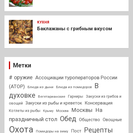
КУХНЯ
Баклажаны с грибным вкусом
Метки
# оружие
Ассоциации туроператоров России
В
(АТОР)
Блюда из дыни
Блюда из помидоров
духовке
Гарниры
Закуски из грибов и
Вегетарианские
Консервация
Закуски из рыбы и креветок
овощей
На
Москвы
Котлеты из рыбы
Москва
Крыму
Обед
праздничный стол
Общество
Овощные
Охота
Рецепты
Пост
Помидоры на зиму