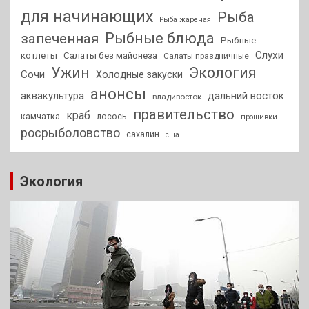
для начинающих
Рыба
Рыба жареная
Рыбные блюда
запеченная
Рыбные
Слухи
котлеты
Салаты без майонеза
Салаты праздничные
Ужин
Экология
Сочи
Холодные закуски
анонсы
аквакультура
дальний восток
владивосток
правительство
краб
камчатка
лосось
прошивки
росрыболовство
сахалин
сша
Экология