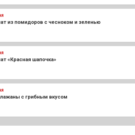
НЯ
ат из помидоров с чесноком и зеленью
НЯ
ат «Красная шапочка»
НЯ
клажаны с грибным вкусом