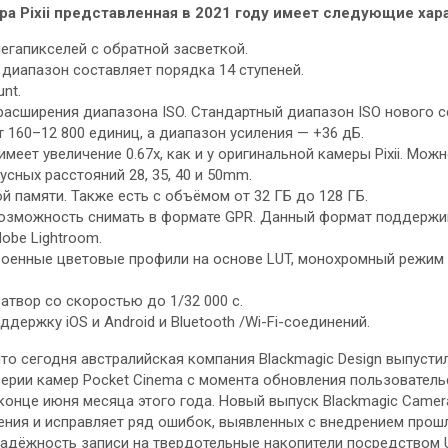
а Pixii представленная в 2021 году имеет следующие хар
мегапикселей с обратной засветкой.
диапазон составляет порядка 14 ступеней.
nt.
асширения диапазона ISO. Стандартный диапазон ISO нового 
ет 160–12 800 единиц, а диапазон усиления — +36 дБ.
меет увеличение 0.67x, как и у оригинальной камеры Pixii. Мож
сных расстояний 28, 35, 40 и 50mm.
й памяти. Также есть с объёмом от 32 ГБ до 128 ГБ.
озможность снимать в формате GPR. Данный формат поддержи
obe Lightroom.
строенные цветовые профили на основе LUT, монохромный режим
атвор со скоростью до 1/32 000 с.
держку iOS и Android и Bluetooth /Wi-Fi-соединений.
то сегодня австралийская компания Blackmagic Design выпусти
ерии камер Pocket Cinema с момента обновления пользователь
в конце июня месяца этого года. Новый выпуск Blackmagic Camera
ния и исправляет ряд ошибок, выявленных с внедрением прошл
надёжность записи на твердотельные накопители посредством 