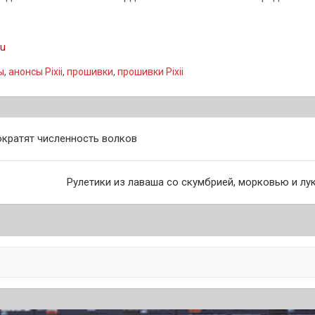
ru
ы
,
анонсы Pixii
,
прошивки
,
прошивки Pixii
ократят численность волков
Рулетики из лаваша со скумбрией, морковью и лук