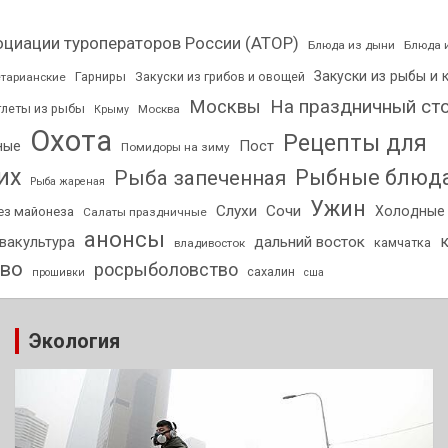
оциации туроператоров России (АТОР)
Блюда из дыни
Блюда 
Закуски из рыбы и 
Гарниры
Закуски из грибов и овощей
етарианские
На праздничный ст
Москвы
тлеты из рыбы
Москва
Крыму
Охота
Рецепты для
Пост
ные
Помидоры на зиму
их
Рыбные блюд
Рыба запеченная
Рыба жареная
Ужин
Слухи
Сочи
Холодные 
ез майонеза
Салаты праздничные
анонсы
вакультура
дальний восток
камчатка
владивосток
тво
росрыболовство
сахалин
прошивки
сша
Экология