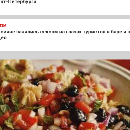
кт-Петербурга
ИЗМ
сияне занялись сексом на глазах туристов в баре и 
део