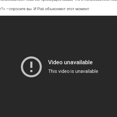
т?» —спросите вы. И Pixii объясняют этот момент: