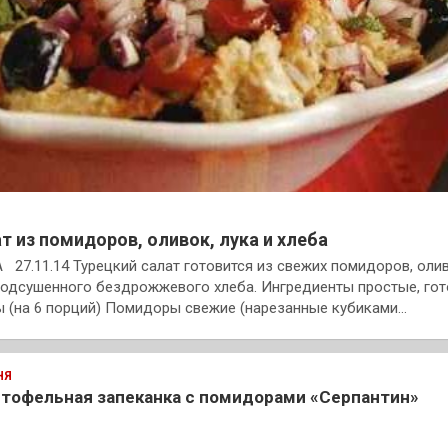
т из помидоров, оливок, лука и хлеба
27.11.14 Турецкий салат готовится из свежих помидоров, олив
подсушенного бездрожжевого хлеба. Ингредиенты простые, гот
ы (на 6 порций) Помидоры свежие (нарезанные кубиками…
НЯ
тофельная запеканка с помидорами «Серпантин»