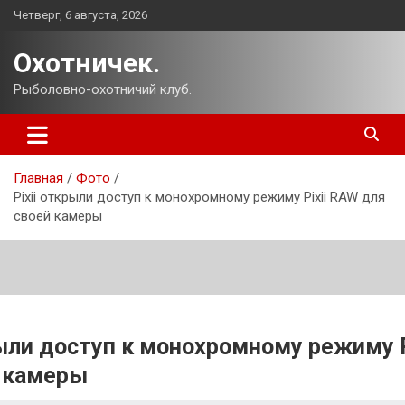
Перейти
Четверг, 6 августа, 2026
к
содержимому
Охотничек.
Рыболовно-охотничий клуб.
Главная
Фото
Pixii открыли доступ к монохромному режиму Pixii RAW для
своей камеры
рыли доступ к монохромному режиму P
й камеры