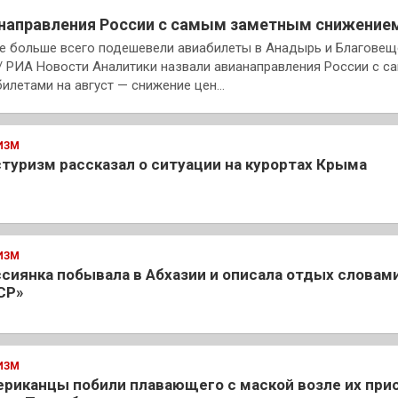
направления России с самым заметным снижение
усте больше всего подешевели авиабилеты в Анадырь и Благове
/ РИА Новости Аналитики назвали авианаправления России с с
илетами на август — снижение цен…
ИЗМ
туризм рассказал о ситуации на курортах Крыма
ИЗМ
сиянка побывала в Абхазии и описала отдых словами
СР»
ИЗМ
риканцы побили плавающего с маской возле их при