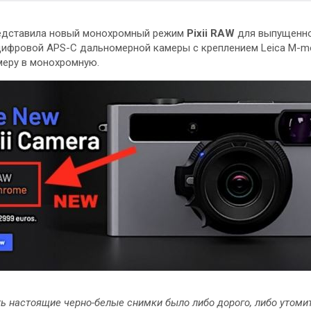
представила новый монохромный режим
Pixii RAW
для выпущенно
цифровой APS-C дальномерной камеры с креплением Leica M-m
меру в монохромную.
ть настоящие черно-белые снимки было либо дорого, либо утомит