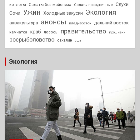
Слухи
котлеты
Салаты без майонеза
Салаты праздничные
Ужин
Экология
Сочи
Холодные закуски
анонсы
аквакультура
дальний восток
владивосток
правительство
краб
камчатка
лосось
прошивки
росрыболовство
сахалин
сша
Экология