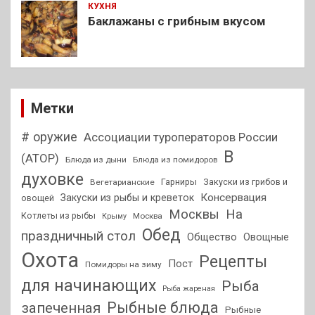
КУХНЯ
Баклажаны с грибным вкусом
Метки
# оружие
Ассоциации туроператоров России
В
(АТОР)
Блюда из дыни
Блюда из помидоров
духовке
Гарниры
Закуски из грибов и
Вегетарианские
Консервация
Закуски из рыбы и креветок
овощей
На
Москвы
Котлеты из рыбы
Москва
Крыму
Обед
праздничный стол
Общество
Овощные
Охота
Рецепты
Пост
Помидоры на зиму
для начинающих
Рыба
Рыба жареная
Рыбные блюда
запеченная
Рыбные