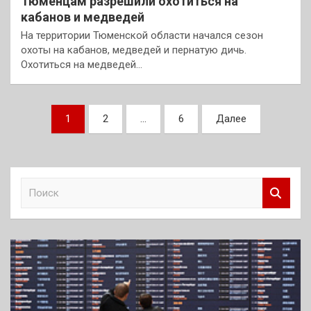
Тюменцам разрешили охотиться на
кабанов и медведей
На территории Тюменской области начался сезон
охоты на кабанов, медведей и пернатую дичь.
Охотиться на медведей…
Пагинация
1
2
…
6
Далее
записей
П
о
и
с
к