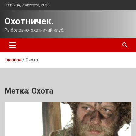
Перейти
Пятница, 7 августа, 2026
к
содержимому
Охотничек.
Рыболовно-охотничий клуб.
Главная
Охота
Метка:
Охота