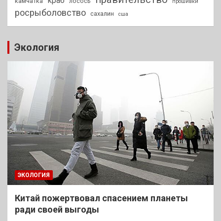
краб
камчатка
лосось
прошивки
росрыболовство
сахалин
сша
Экология
ЭКОЛОГИЯ
Китай пожертвовал спасением планеты
ради своей выгоды