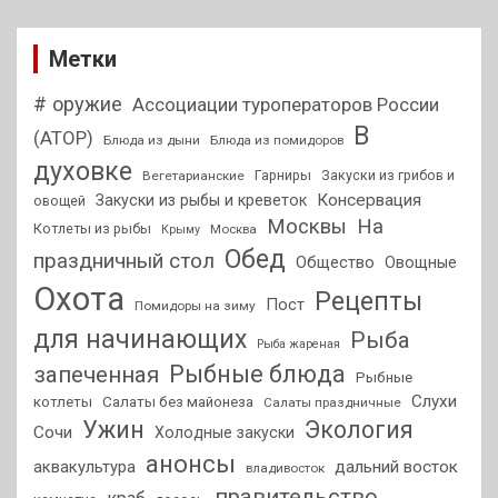
Метки
# оружие
Ассоциации туроператоров России
В
(АТОР)
Блюда из дыни
Блюда из помидоров
духовке
Гарниры
Закуски из грибов и
Вегетарианские
Консервация
Закуски из рыбы и креветок
овощей
На
Москвы
Котлеты из рыбы
Москва
Крыму
Обед
праздничный стол
Общество
Овощные
Охота
Рецепты
Пост
Помидоры на зиму
для начинающих
Рыба
Рыба жареная
Рыбные блюда
запеченная
Рыбные
Слухи
котлеты
Салаты без майонеза
Салаты праздничные
Ужин
Экология
Сочи
Холодные закуски
анонсы
аквакультура
дальний восток
владивосток
правительство