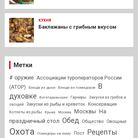
КУХНЯ
Баклажаны с грибным вкусом
Метки
# оружие
Ассоциации туроператоров России
В
(АТОР)
Блюда из дыни
Блюда из помидоров
духовке
Гарниры
Закуски из грибов и
Вегетарианские
Консервация
Закуски из рыбы и креветок
овощей
На
Москвы
Котлеты из рыбы
Москва
Крыму
Обед
праздничный стол
Общество
Овощные
Охота
Рецепты
Пост
Помидоры на зиму