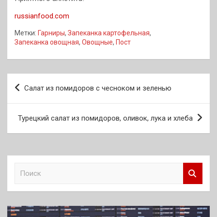
russianfood.com
Метки:
Гарниры
,
Запеканка картофельная
,
Запеканка овощная
,
Овощные
,
Пост
Навигация
Салат из помидоров с чесноком и зеленью
по
записям
Турецкий салат из помидоров, оливок, лука и хлеба
П
о
и
с
к