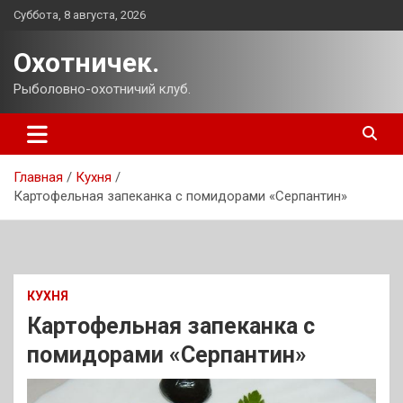
Перейти
Суббота, 8 августа, 2026
к
содержимому
Охотничек.
Рыболовно-охотничий клуб.
Главная
Кухня
Картофельная запеканка с помидорами «Серпантин»
КУХНЯ
Картофельная запеканка с
помидорами «Серпантин»