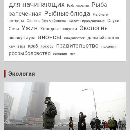
для начинающих
Рыба
Рыба жареная
Рыбные блюда
запеченная
Рыбные
Слухи
котлеты
Салаты без майонеза
Салаты праздничные
Ужин
Экология
Сочи
Холодные закуски
анонсы
аквакультура
дальний восток
владивосток
правительство
краб
камчатка
лосось
прошивки
росрыболовство
сахалин
сша
Экология