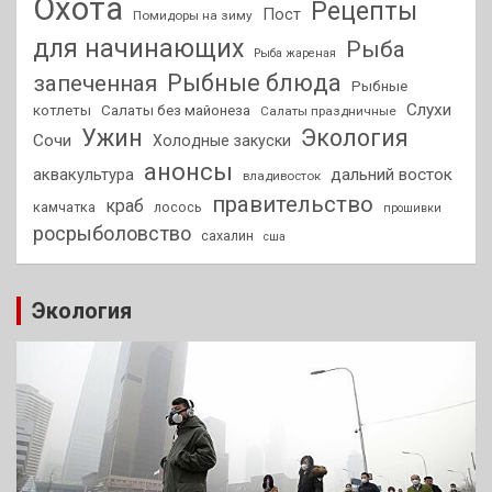
Охота
Рецепты
Пост
Помидоры на зиму
для начинающих
Рыба
Рыба жареная
Рыбные блюда
запеченная
Рыбные
Слухи
котлеты
Салаты без майонеза
Салаты праздничные
Ужин
Экология
Сочи
Холодные закуски
анонсы
аквакультура
дальний восток
владивосток
правительство
краб
камчатка
лосось
прошивки
росрыболовство
сахалин
сша
Экология