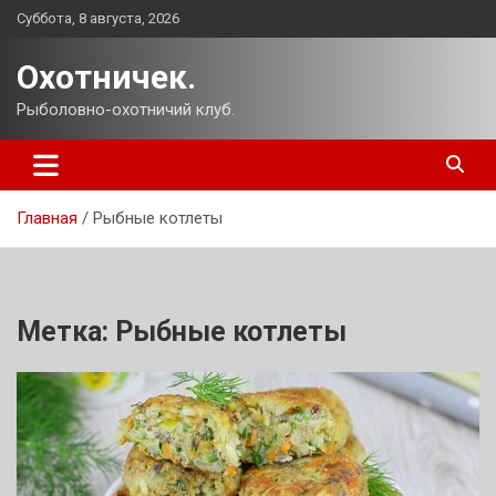
Перейти
Суббота, 8 августа, 2026
к
содержимому
Охотничек.
Рыболовно-охотничий клуб.
Главная
Рыбные котлеты
Метка:
Рыбные котлеты