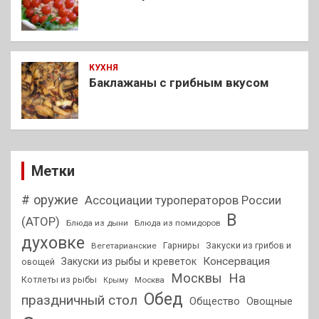
КУХНЯ
Баклажаны с грибным вкусом
Метки
# оружие
Ассоциации туроператоров России
В
(АТОР)
Блюда из дыни
Блюда из помидоров
духовке
Гарниры
Закуски из грибов и
Вегетарианские
Консервация
Закуски из рыбы и креветок
овощей
На
Москвы
Котлеты из рыбы
Москва
Крыму
Обед
праздничный стол
Общество
Овощные