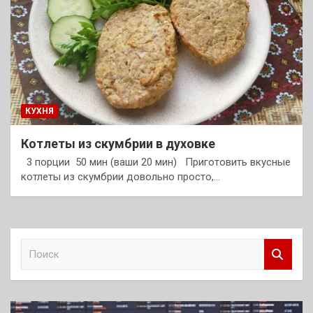
КУХНЯ
Котлеты из скумбрии в духовке
3 порции 50 мин (ваши 20 мин) Приготовить вкусные
котлеты из скумбрии довольно просто,…
П
о
и
с
к