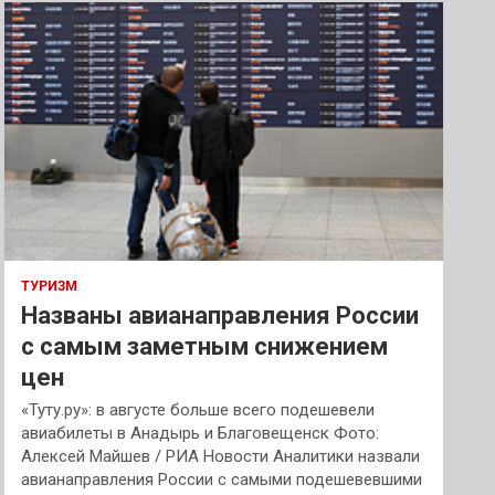
к
ТУРИЗМ
Названы авианаправления России
с самым заметным снижением
цен
«Туту.ру»: в августе больше всего подешевели
авиабилеты в Анадырь и Благовещенск Фото:
Алексей Майшев / РИА Новости Аналитики назвали
авианаправления России с самыми подешевевшими