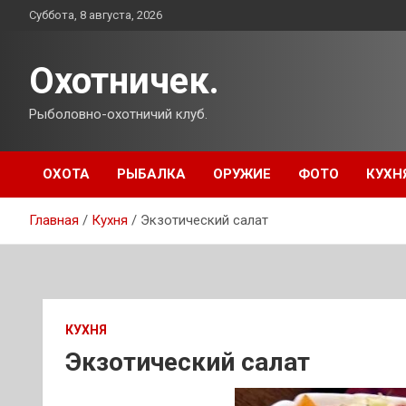
Перейти
Суббота, 8 августа, 2026
к
содержимому
Охотничек.
Рыболовно-охотничий клуб.
ОХОТА
РЫБАЛКА
ОРУЖИЕ
ФОТО
КУХН
Главная
Кухня
Экзотический салат
КУХНЯ
Экзотический салат