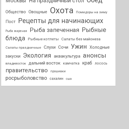
Обед
На праздничный стол
Москвы
Охота
Общество
Овощные
Помидоры на зиму
Рецепты для начинающих
Пост
Рыбные
Рыба запеченная
Рыба жареная
блюда
Рыбные котлеты
Салаты без майонеза
Ужин
Слухи
Сочи
Холодные
Салаты праздничные
анонсы
Экология
аквакультура
закуски
краб
дальний восток
камчатка
лосось
владивосток
правительство
прошивки
росрыболовство
сахалин
сша