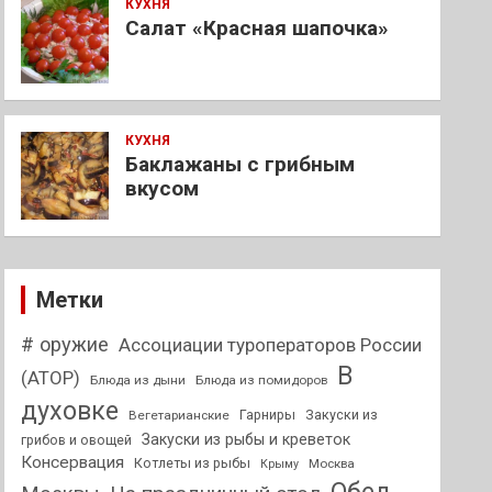
КУХНЯ
Салат «Красная шапочка»
КУХНЯ
Баклажаны с грибным
вкусом
Метки
# оружие
Ассоциации туроператоров России
В
(АТОР)
Блюда из дыни
Блюда из помидоров
духовке
Гарниры
Закуски из
Вегетарианские
Закуски из рыбы и креветок
грибов и овощей
Консервация
Котлеты из рыбы
Москва
Крыму