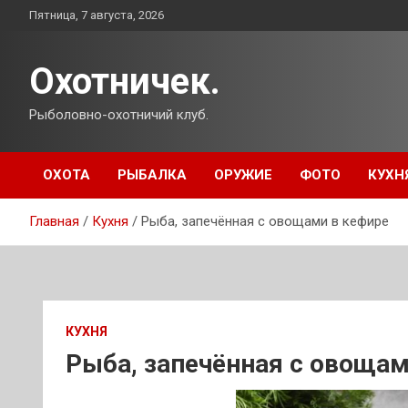
Перейти
Пятница, 7 августа, 2026
к
содержимому
Охотничек.
Рыболовно-охотничий клуб.
ОХОТА
РЫБАЛКА
ОРУЖИЕ
ФОТО
КУХН
Главная
Кухня
Рыба, запечённая с овощами в кефире
КУХНЯ
Рыба, запечённая с овощам