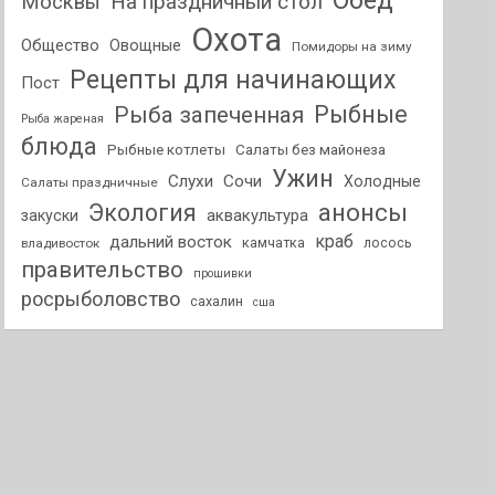
Обед
На праздничный стол
Москвы
Охота
Общество
Овощные
Помидоры на зиму
Рецепты для начинающих
Пост
Рыбные
Рыба запеченная
Рыба жареная
блюда
Рыбные котлеты
Салаты без майонеза
Ужин
Слухи
Сочи
Холодные
Салаты праздничные
анонсы
Экология
аквакультура
закуски
краб
дальний восток
камчатка
лосось
владивосток
правительство
прошивки
росрыболовство
сахалин
сша