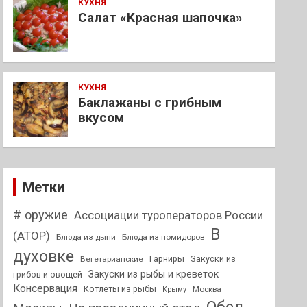
КУХНЯ
Салат «Красная шапочка»
КУХНЯ
Баклажаны с грибным
вкусом
Метки
# оружие
Ассоциации туроператоров России
В
(АТОР)
Блюда из дыни
Блюда из помидоров
духовке
Гарниры
Закуски из
Вегетарианские
Закуски из рыбы и креветок
грибов и овощей
Консервация
Котлеты из рыбы
Москва
Крыму