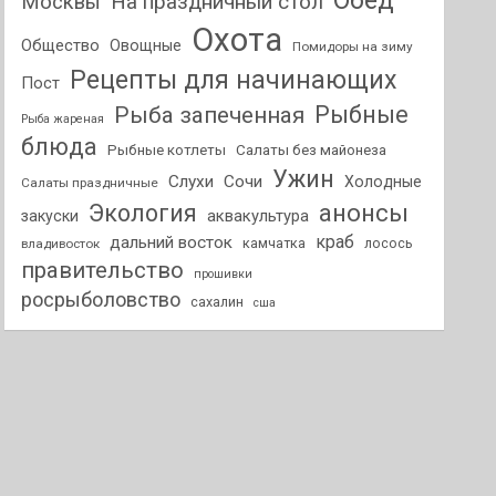
Обед
На праздничный стол
Москвы
Охота
Общество
Овощные
Помидоры на зиму
Рецепты для начинающих
Пост
Рыбные
Рыба запеченная
Рыба жареная
блюда
Рыбные котлеты
Салаты без майонеза
Ужин
Слухи
Сочи
Холодные
Салаты праздничные
анонсы
Экология
аквакультура
закуски
краб
дальний восток
камчатка
лосось
владивосток
правительство
прошивки
росрыболовство
сахалин
сша