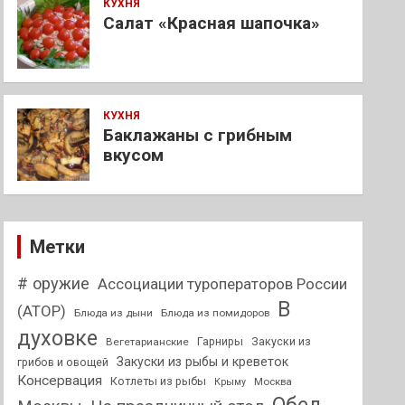
КУХНЯ
Салат «Красная шапочка»
КУХНЯ
Баклажаны с грибным
вкусом
Метки
# оружие
Ассоциации туроператоров России
В
(АТОР)
Блюда из дыни
Блюда из помидоров
духовке
Гарниры
Закуски из
Вегетарианские
Закуски из рыбы и креветок
грибов и овощей
Консервация
Котлеты из рыбы
Москва
Крыму