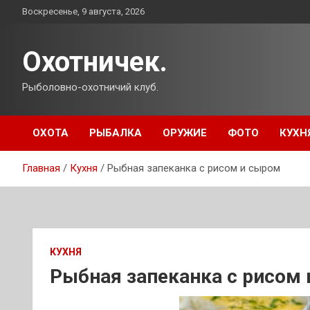
Перейти
Воскресенье, 9 августа, 2026
к
содержимому
Охотничек.
Рыболовно-охотничий клуб.
ОХОТА
РЫБАЛКА
ОРУЖИЕ
ФОТО
КУХН
Главная
Кухня
Рыбная запеканка с рисом и сыром
КУХНЯ
Рыбная запеканка с рисом