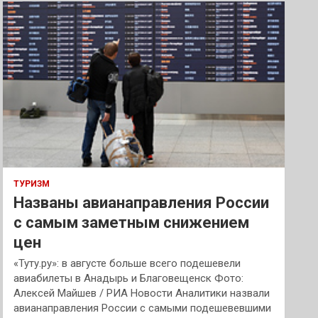
к
ТУРИЗМ
Названы авианаправления России
с самым заметным снижением
цен
«Туту.ру»: в августе больше всего подешевели
авиабилеты в Анадырь и Благовещенск Фото:
Алексей Майшев / РИА Новости Аналитики назвали
авианаправления России с самыми подешевевшими