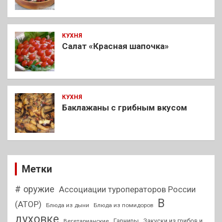
КУХНЯ
Салат «Красная шапочка»
КУХНЯ
Баклажаны с грибным вкусом
Метки
# оружие
Ассоциации туроператоров России
В
(АТОР)
Блюда из дыни
Блюда из помидоров
духовке
Гарниры
Закуски из грибов и
Вегетарианские