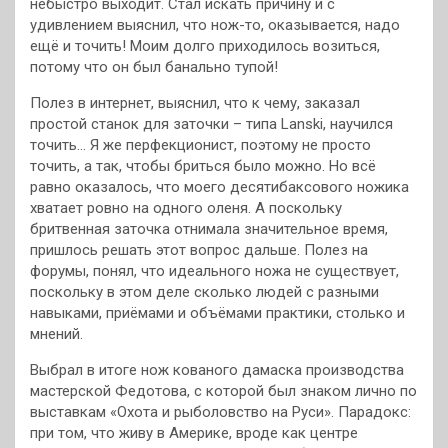
небыстро выходит. Стал искать причину и с
удивлением выяснил, что нож-то, оказывается, надо
ещё и точить! Моим долго приходилось возиться,
потому что он был банально тупой!
Полез в интернет, выяснил, что к чему, заказал
простой станок для заточки – типа Lanski, научился
точить… Я же перфекционист, поэтому не просто
точить, а так, чтобы бриться было можно. Но всё
равно оказалось, что моего десятибаксового ножика
хватает ровно на одного оленя. А поскольку
бритвенная заточка отнимала значительное время,
пришлось решать этот вопрос дальше. Полез на
форумы, понял, что идеального ножа не существует,
поскольку в этом деле сколько людей с разными
навыками, приёмами и объёмами практики, столько и
мнений.
Выбрал в итоге нож кованого дамаска производства
мастерской Федотова, с которой был знаком лично по
выставкам «Охота и рыболовство на Руси». Парадокс:
при том, что живу в Америке, вроде как центре