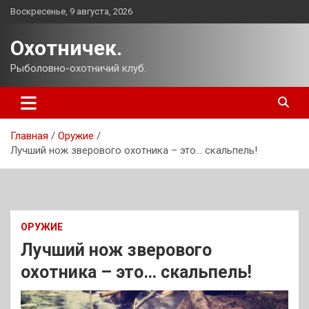
Перейти
Воскресенье, 9 августа, 2026
к
содержимому
Охотничек.
Рыболовно-охотничий клуб.
Главная
Оружие
Лучший нож зверового охотника – это… скальпель!
ОРУЖИЕ
Лучший нож зверового
охотника – это… скальпель!