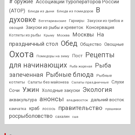
# оружие
Ассоциации туроператоров России
В
(АТОР)
Блюда из дыни
Блюда из помидоров
духовке
Гарниры
Закуски из грибов и
Вегетарианские
Консервация
Закуски из рыбы и креветок
овощей
На
Москвы
Котлеты из рыбы
Москва
Крыму
Обед
праздничный стол
Общество
Овощные
Охота
Рецепты
Пост
Помидоры на зиму
для начинающих
Рыба
Рыба жареная
Рыбные блюда
запеченная
Рыбные
Слухи
котлеты
Салаты без майонеза
Салаты праздничные
Ужин
Экология
Сочи
Холодные закуски
анонсы
аквакультура
дальний восток
владивосток
правительство
краб
камчатка
лосось
прошивки
росрыболовство
сахалин
сша