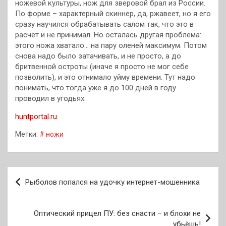
ножевой культуры, нож для зверовой брал из России.
По форме – характерный скиннер, да, ржавеет, но я его
сразу научился обрабатывать салом так, что это в
расчёт и не принимал. Но осталась другая проблема:
этого ножа хватало… на пару оленей максимум. Потом
снова надо было затачивать, и не просто, а до
бритвенной остроты (иначе я просто не мог себе
позволить), и это отнимало уйму времени. Тут надо
понимать, что тогда уже я до 100 дней в году
проводил в угодьях.
huntportal.ru
Метки:
# ножи
Навигация
Рыболов попался на удочку интернет-мошенника
по
записям
Оптический прицел ПУ: без снасти – и блохи не
убьёшь!