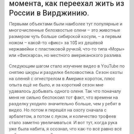
момента, как переехал жить из
России в Вирджинию.
Первыми объектами были наиболее тут популярные и
многочисленные белохвостые олени – это животные
размером чуть больше сибирской косули, – а первым
ножом – какой-то «фикс» за 10$ из дешёвой
нержавейки с пластиковой ручкой, что-то типа «Моры»
или «Фискарса», но местного американского разлива.
Следующим шагом стало изучение видео в YouTube по
снятию шкуры и разделке белохвостика. Сезон охоты
на оленей с огнестрелом в Америке короток, плюс
опыта ещё не было, и за короткий сезон мне
удавалось добывать одного оленя. Так что поначалу
меня не сильно беспокоил тот факт, что времени на
разделку уходило значительно больше, чем у ребят в
видео. Но потом я перешёл на охоту сначала с
арбалетом, а потом с луком, и количество трофеев
стало заметно увеличиваться. И вот тут, когда рука
уже была набита, я осознал, что как-то всё равно всё