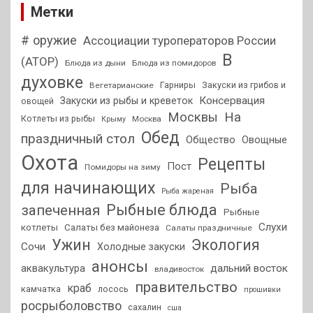
Метки
# оружие
Ассоциации туроператоров России
В
(АТОР)
Блюда из дыни
Блюда из помидоров
духовке
Гарниры
Закуски из грибов и
Вегетарианские
Консервация
Закуски из рыбы и креветок
овощей
На
Москвы
Котлеты из рыбы
Москва
Крыму
Обед
праздничный стол
Общество
Овощные
Охота
Рецепты
Пост
Помидоры на зиму
для начинающих
Рыба
Рыба жареная
Рыбные блюда
запеченная
Рыбные
Слухи
котлеты
Салаты без майонеза
Салаты праздничные
Ужин
Экология
Сочи
Холодные закуски
анонсы
аквакультура
дальний восток
владивосток
правительство
краб
камчатка
лосось
прошивки
росрыболовство
сахалин
сша