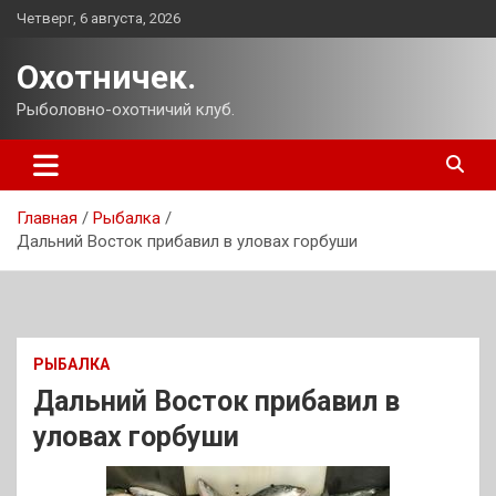
Перейти
Четверг, 6 августа, 2026
к
содержимому
Охотничек.
Рыболовно-охотничий клуб.
Главная
Рыбалка
Дальний Восток прибавил в уловах горбуши
РЫБАЛКА
Дальний Восток прибавил в
уловах горбуши