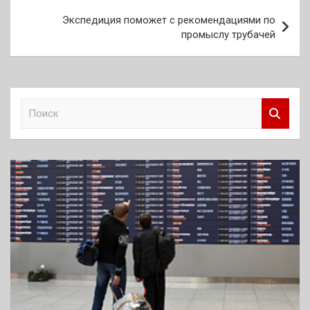
Экспедиция поможет с рекомендациями по
промыслу трубачей
П
о
и
с
к