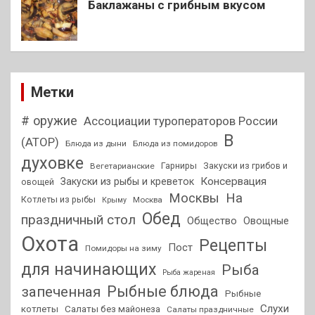
Баклажаны с грибным вкусом
Метки
# оружие
Ассоциации туроператоров России
В
(АТОР)
Блюда из дыни
Блюда из помидоров
духовке
Гарниры
Закуски из грибов и
Вегетарианские
Консервация
Закуски из рыбы и креветок
овощей
На
Москвы
Котлеты из рыбы
Москва
Крыму
Обед
праздничный стол
Общество
Овощные
Охота
Рецепты
Пост
Помидоры на зиму
для начинающих
Рыба
Рыба жареная
Рыбные блюда
запеченная
Рыбные
Слухи
котлеты
Салаты без майонеза
Салаты праздничные