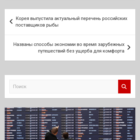
Навигация
Корея выпустила актуальный перечень российских
по
поставщиков рыбы
записям
Названы способы экономии во время зарубежных
путешествий без ущерба для комфорта
П
о
и
с
к