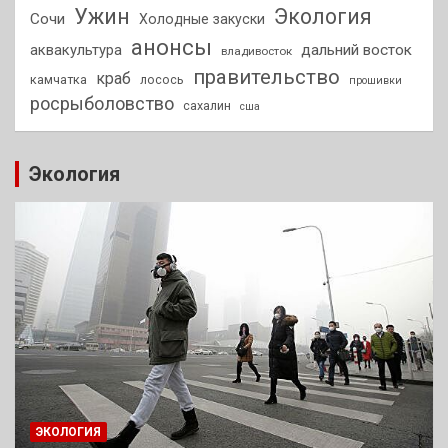
Ужин
Экология
Сочи
Холодные закуски
анонсы
аквакультура
дальний восток
владивосток
правительство
краб
камчатка
лосось
прошивки
росрыболовство
сахалин
сша
Экология
ЭКОЛОГИЯ