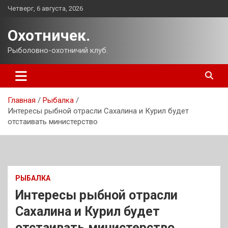
Перейти
Четверг, 6 августа, 2026
к
содержимому
Охотничек.
Рыболовно-охотничий клуб.
Главная
Рыбалка
Интересы рыбной отрасли Сахалина и Курил будет
отстаивать министерство
РЫБАЛКА
Интересы рыбной отрасли
Сахалина и Курил будет
отстаивать министерство