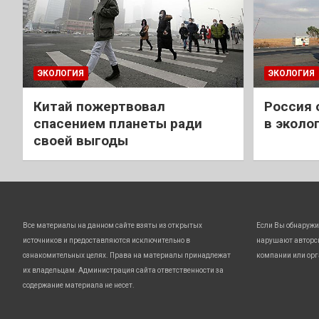
ЭКОЛОГИЯ
ЭКОЛОГИЯ
Китай пожертвовал
Россия 
спасением планеты ради
в эколо
своей выгоды
Все материалы на данном сайте взяты из открытых
Если Вы обнаружи
источников и предоставляются исключительно в
нарушают авторс
ознакомительных целях. Права на материалы принадлежат
компании или орг
их владельцам. Администрация сайта ответственности за
содержание материала не несет.