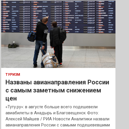
к
ТУРИЗМ
Названы авианаправления России
с самым заметным снижением
цен
«Туту.ру»: в августе больше всего подешевели
авиабилеты в Анадырь и Благовещенск Фото:
Алексей Майшев / РИА Новости Аналитики назвали
авианаправления России с самыми подешевевшими