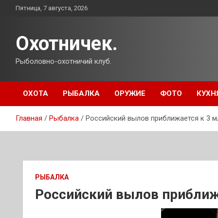
Перейти
Пятница, 7 августа, 2026
к
содержимому
Охотничек.
Рыболовно-охотничий клуб.
ОХОТА
РЫБАЛКА
ОРУЖИЕ
ФОТО
КУХН
Главная
Рыбалка
Российский вылов приближается к 3 м
РЫБАЛКА
Российский вылов приближ