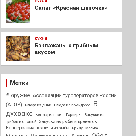
КУХНЯ
Салат «Красная шапочка»
КУХНЯ
Баклажаны с грибным
вкусом
Метки
# оружие
Ассоциации туроператоров России
В
(АТОР)
Блюда из дыни
Блюда из помидоров
духовке
Гарниры
Закуски из
Вегетарианские
Закуски из рыбы и креветок
грибов и овощей
Консервация
Котлеты из рыбы
Москва
Крыму