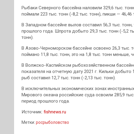
Рыбаки Северного бассейна наловили 329,6 тыс. тонн,
поймали 223 тыс. тонн (-8,2 тыс. тонн), пикши — 46,46 т
В Западном бассейне вылов составил 56,3 тыс. тонн,
прошлого года. Шпрота добыто 29,3 тыс. тонн (-5,2 тыс
тонн).
В Азово-Черноморском бассейне освоено 26,3 тыс. т
поймано 11,8 тыс. тонн, это на 1,8 тыс. тонн меньше, 
В Волжско-Каспийском рыбохозяйственном бассейне в
показателя на отчетную дату 2021 г. Кильки добыто 1
рыб составил 12,7 тыс. тонн (-2,13 тыс. тонн).
В исключительных экономических зонах иностранных
Мирового океана российские суда освоили 285,9 тыс
период прошлого года.
Источник:
fishnews.ru
Метки:
росрыболовство