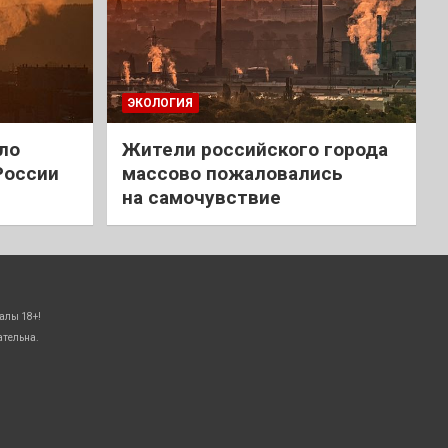
ЭКОЛОГИЯ
ло
Жители российского города
России
массово пожаловались
на самочувствие
алы 18+!
ательна.