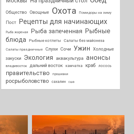
Обед
На праздничный стол
Москвы
Охота
Общество
Овощные
Помидоры на зиму
Рецепты для начинающих
Пост
Рыбные
Рыба запеченная
Рыба жареная
блюда
Рыбные котлеты
Салаты без майонеза
Ужин
Слухи
Сочи
Холодные
Салаты праздничные
анонсы
Экология
аквакультура
закуски
краб
дальний восток
камчатка
лосось
владивосток
правительство
прошивки
росрыболовство
сахалин
сша