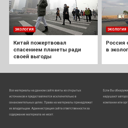
ЭКОЛОГИЯ
ЭКОЛОГИЯ
Китай пожертвовал
Россия 
спасением планеты ради
в эколо
своей выгоды
Все материалы на данном сайте взяты из открытых
Если Вы обнаружи
источников и предоставляются исключительно в
нарушают авторс
ознакомительных целях. Права на материалы принадлежат
компании или орг
их владельцам. Администрация сайта ответственности за
содержание материала не несет.