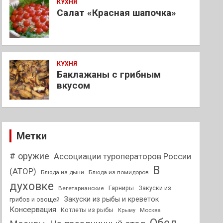
КУХНЯ
Салат «Красная шапочка»
КУХНЯ
Баклажаны с грибным
вкусом
Метки
# оружие
Ассоциации туроператоров России
В
(АТОР)
Блюда из дыни
Блюда из помидоров
духовке
Гарниры
Закуски из
Вегетарианские
Закуски из рыбы и креветок
грибов и овощей
Консервация
Котлеты из рыбы
Москва
Крыму