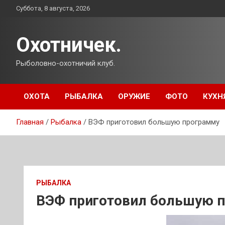
Перейти
Суббота, 8 августа, 2026
к
содержимому
Охотничек.
Рыболовно-охотничий клуб.
ОХОТА
РЫБАЛКА
ОРУЖИЕ
ФОТО
КУХН
Главная
Рыбалка
ВЭФ приготовил большую программу
РЫБАЛКА
ВЭФ приготовил большую 