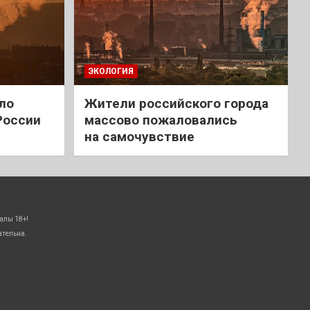
ЭКОЛОГИЯ
ло
Жители российского города
России
массово пожаловались
на самочувствие
алы 18+!
ательна.