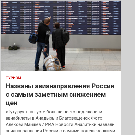
к
ТУРИЗМ
Названы авианаправления России
с самым заметным снижением
цен
«Туту.ру»: в августе больше всего подешевели
авиабилеты в Анадырь и Благовещенск Фото:
Алексей Майшев / РИА Новости Аналитики назвали
авианаправления России с самыми подешевевшими