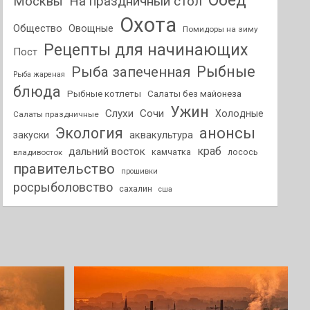
Обед
На праздничный стол
Москвы
Охота
Общество
Овощные
Помидоры на зиму
Рецепты для начинающих
Пост
Рыбные
Рыба запеченная
Рыба жареная
блюда
Рыбные котлеты
Салаты без майонеза
Ужин
Слухи
Сочи
Холодные
Салаты праздничные
анонсы
Экология
аквакультура
закуски
краб
дальний восток
камчатка
лосось
владивосток
правительство
прошивки
росрыболовство
сахалин
сша