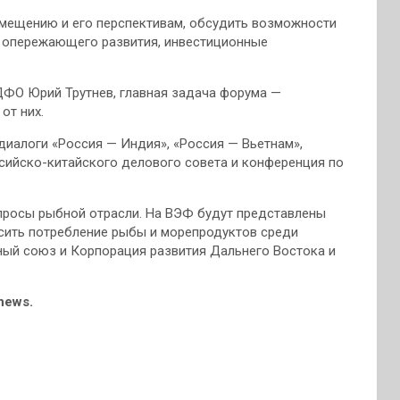
амещению и его перспективам, обсудить возможности
х опережающего развития, инвестиционные
ДФО Юрий Трутнев, главная задача форума —
от них.
иалоги «Россия — Индия», «Россия — Вьетнам»,
сийско-китайского делового совета и конференция по
просы рыбной отрасли. На ВЭФ будут представлены
сить потребление рыбы и морепродуктов среди
ный союз и Корпорация развития Дальнего Востока и
news.