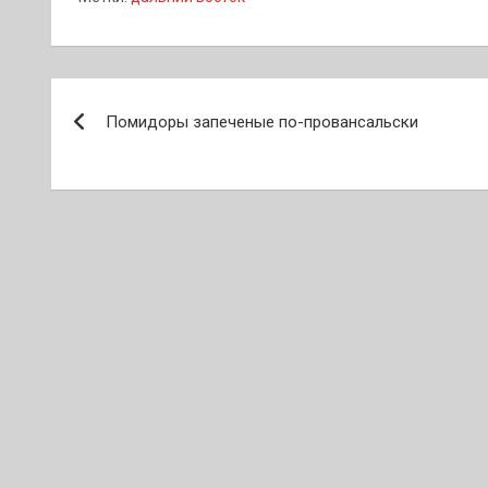
Навигация
Помидоры запеченые по-провансальски
по
записям