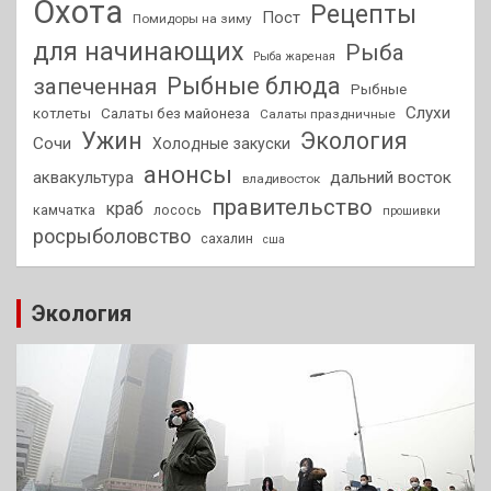
Охота
Рецепты
Пост
Помидоры на зиму
для начинающих
Рыба
Рыба жареная
Рыбные блюда
запеченная
Рыбные
Слухи
котлеты
Салаты без майонеза
Салаты праздничные
Ужин
Экология
Сочи
Холодные закуски
анонсы
аквакультура
дальний восток
владивосток
правительство
краб
камчатка
лосось
прошивки
росрыболовство
сахалин
сша
Экология