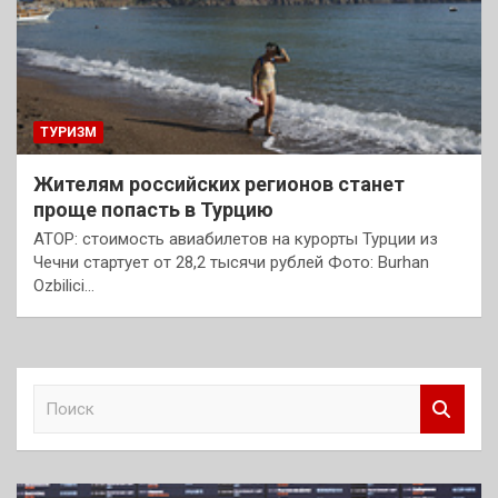
ТУРИЗМ
Жителям российских регионов станет
проще попасть в Турцию
АТОР: стоимость авиабилетов на курорты Турции из
Чечни стартует от 28,2 тысячи рублей Фото: Burhan
Ozbilici…
П
о
и
с
к