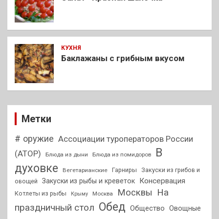
КУХНЯ
Баклажаны с грибным вкусом
Метки
# оружие
Ассоциации туроператоров России
В
(АТОР)
Блюда из дыни
Блюда из помидоров
духовке
Гарниры
Закуски из грибов и
Вегетарианские
Консервация
Закуски из рыбы и креветок
овощей
На
Москвы
Котлеты из рыбы
Москва
Крыму
Обед
праздничный стол
Общество
Овощные