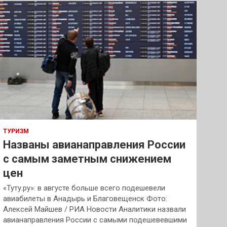
к
ТУРИЗМ
Названы авианаправления России
с самым заметным снижением
цен
«Туту.ру»: в августе больше всего подешевели
авиабилеты в Анадырь и Благовещенск Фото:
Алексей Майшев / РИА Новости Аналитики назвали
авианаправления России с самыми подешевевшими