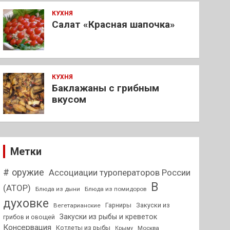
КУХНЯ
Салат «Красная шапочка»
КУХНЯ
Баклажаны с грибным
вкусом
Метки
# оружие
Ассоциации туроператоров России
В
(АТОР)
Блюда из дыни
Блюда из помидоров
духовке
Гарниры
Закуски из
Вегетарианские
Закуски из рыбы и креветок
грибов и овощей
Консервация
Котлеты из рыбы
Москва
Крыму