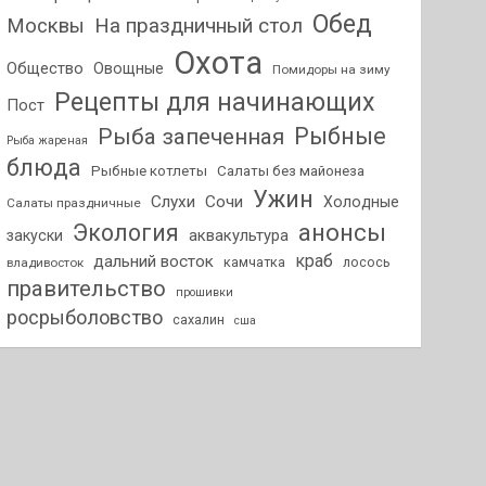
Обед
На праздничный стол
Москвы
Охота
Общество
Овощные
Помидоры на зиму
Рецепты для начинающих
Пост
Рыбные
Рыба запеченная
Рыба жареная
блюда
Рыбные котлеты
Салаты без майонеза
Ужин
Слухи
Сочи
Холодные
Салаты праздничные
анонсы
Экология
аквакультура
закуски
краб
дальний восток
камчатка
лосось
владивосток
правительство
прошивки
росрыболовство
сахалин
сша