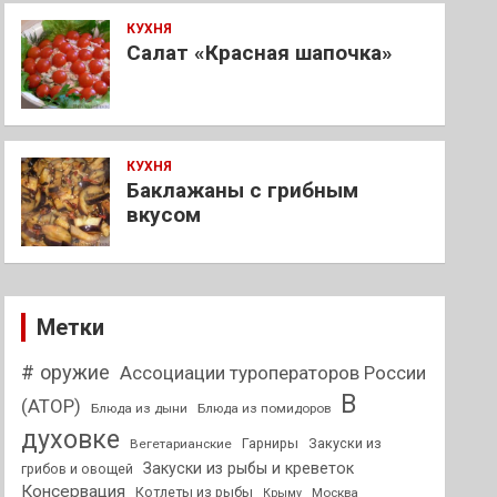
КУХНЯ
Салат «Красная шапочка»
КУХНЯ
Баклажаны с грибным
вкусом
Метки
# оружие
Ассоциации туроператоров России
В
(АТОР)
Блюда из дыни
Блюда из помидоров
духовке
Гарниры
Закуски из
Вегетарианские
Закуски из рыбы и креветок
грибов и овощей
Консервация
Котлеты из рыбы
Москва
Крыму