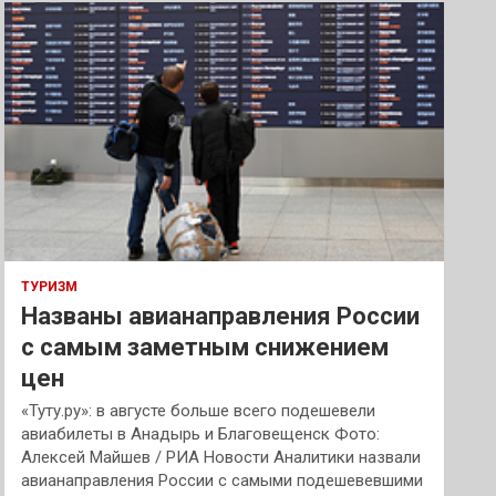
к
ТУРИЗМ
Названы авианаправления России
с самым заметным снижением
цен
«Туту.ру»: в августе больше всего подешевели
авиабилеты в Анадырь и Благовещенск Фото:
Алексей Майшев / РИА Новости Аналитики назвали
авианаправления России с самыми подешевевшими