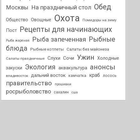
Обед
На праздничный стол
Москвы
Охота
Общество
Овощные
Помидоры на зиму
Рецепты для начинающих
Пост
Рыбные
Рыба запеченная
Рыба жареная
блюда
Рыбные котлеты
Салаты без майонеза
Ужин
Слухи
Сочи
Холодные
Салаты праздничные
анонсы
Экология
аквакультура
закуски
краб
дальний восток
камчатка
лосось
владивосток
правительство
прошивки
росрыболовство
сахалин
сша