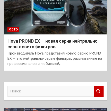
ФОТО
Hoya PROND EX — новая серия нейтрально-
серых светофильтров
Производитель Hoya представил новую серию PROND
EX — это нейтрально-серые фильтры, рассчитанные на
профессионалов и любителей,…
П
о
и
с
к