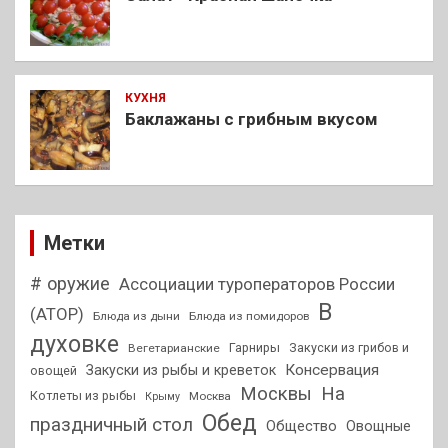
КУХНЯ
Баклажаны с грибным вкусом
Метки
# оружие
Ассоциации туроператоров России
В
(АТОР)
Блюда из дыни
Блюда из помидоров
духовке
Гарниры
Закуски из грибов и
Вегетарианские
Консервация
Закуски из рыбы и креветок
овощей
На
Москвы
Котлеты из рыбы
Москва
Крыму
Обед
праздничный стол
Общество
Овощные