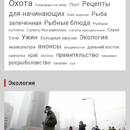
Охота
Рецепты
Пост
Помидоры на зиму
для начинающих
Рыба
Рыба жареная
Рыбные блюда
запеченная
Рыбные
Слухи
котлеты
Салаты без майонеза
Салаты праздничные
Ужин
Экология
Сочи
Холодные закуски
анонсы
аквакультура
дальний восток
владивосток
правительство
краб
камчатка
лосось
прошивки
росрыболовство
сахалин
сша
Экология