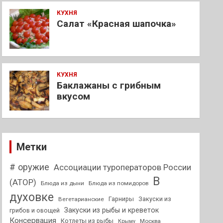
КУХНЯ
Салат «Красная шапочка»
КУХНЯ
Баклажаны с грибным
вкусом
Метки
# оружие
Ассоциации туроператоров России
В
(АТОР)
Блюда из дыни
Блюда из помидоров
духовке
Гарниры
Закуски из
Вегетарианские
Закуски из рыбы и креветок
грибов и овощей
Консервация
Котлеты из рыбы
Москва
Крыму