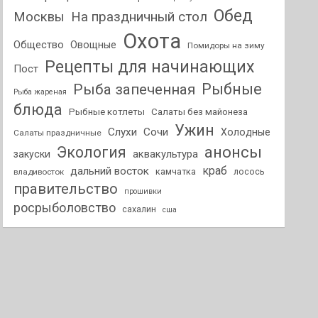
Обед
На праздничный стол
Москвы
Охота
Общество
Овощные
Помидоры на зиму
Рецепты для начинающих
Пост
Рыбные
Рыба запеченная
Рыба жареная
блюда
Рыбные котлеты
Салаты без майонеза
Ужин
Слухи
Сочи
Холодные
Салаты праздничные
анонсы
Экология
аквакультура
закуски
краб
дальний восток
камчатка
лосось
владивосток
правительство
прошивки
росрыболовство
сахалин
сша