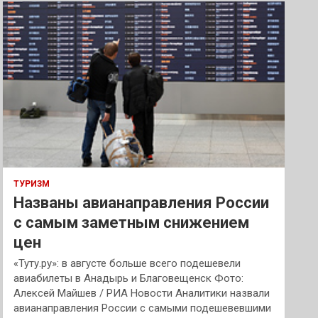
к
ТУРИЗМ
Названы авианаправления России
с самым заметным снижением
цен
«Туту.ру»: в августе больше всего подешевели
авиабилеты в Анадырь и Благовещенск Фото:
Алексей Майшев / РИА Новости Аналитики назвали
авианаправления России с самыми подешевевшими