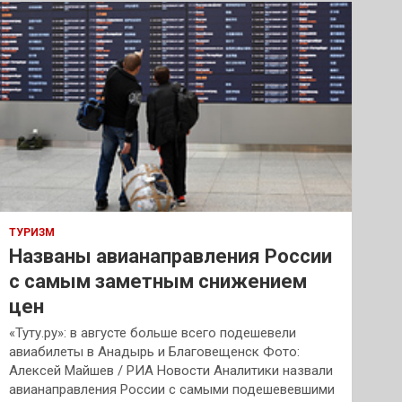
к
ТУРИЗМ
Названы авианаправления России
с самым заметным снижением
цен
«Туту.ру»: в августе больше всего подешевели
авиабилеты в Анадырь и Благовещенск Фото:
Алексей Майшев / РИА Новости Аналитики назвали
авианаправления России с самыми подешевевшими