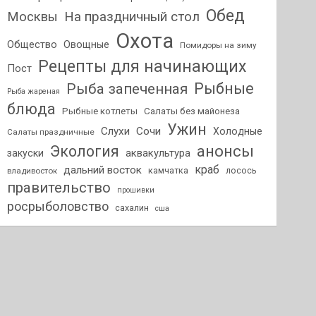
Обед
На праздничный стол
Москвы
Охота
Общество
Овощные
Помидоры на зиму
Рецепты для начинающих
Пост
Рыбные
Рыба запеченная
Рыба жареная
блюда
Рыбные котлеты
Салаты без майонеза
Ужин
Слухи
Сочи
Холодные
Салаты праздничные
анонсы
Экология
аквакультура
закуски
краб
дальний восток
камчатка
лосось
владивосток
правительство
прошивки
росрыболовство
сахалин
сша