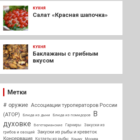
КУХНЯ
Салат «Красная шапочка»
КУХНЯ
Баклажаны с грибным
вкусом
Метки
# оружие
Ассоциации туроператоров России
В
(АТОР)
Блюда из дыни
Блюда из помидоров
духовке
Гарниры
Закуски из
Вегетарианские
Закуски из рыбы и креветок
грибов и овощей
Консервация
Котлеты из рыбы
Москва
Крыму