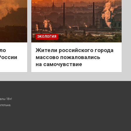
ЭКОЛОГИЯ
ло
Жители российского города
России
массово пожаловались
на самочувствие
алы 18+!
ательна.