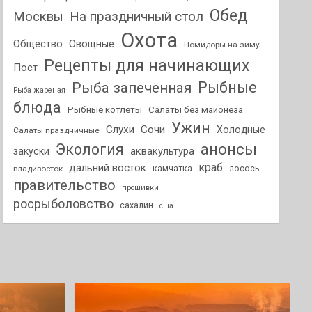
Обед
На праздничный стол
Москвы
Охота
Общество
Овощные
Помидоры на зиму
Рецепты для начинающих
Пост
Рыбные
Рыба запеченная
Рыба жареная
блюда
Рыбные котлеты
Салаты без майонеза
Ужин
Слухи
Сочи
Холодные
Салаты праздничные
анонсы
Экология
аквакультура
закуски
краб
дальний восток
камчатка
лосось
владивосток
правительство
прошивки
росрыболовство
сахалин
сша