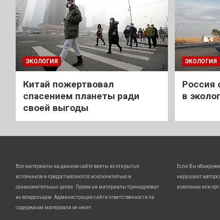
ЭКОЛОГИЯ
ЭКОЛОГИЯ
Китай пожертвовал
Россия 
спасением планеты ради
в эколо
своей выгоды
Все материалы на данном сайте взяты из открытых
Если Вы обнаружи
источников и предоставляются исключительно в
нарушают авторс
ознакомительных целях. Права на материалы принадлежат
компании или орг
их владельцам. Администрация сайта ответственности за
содержание материала не несет.