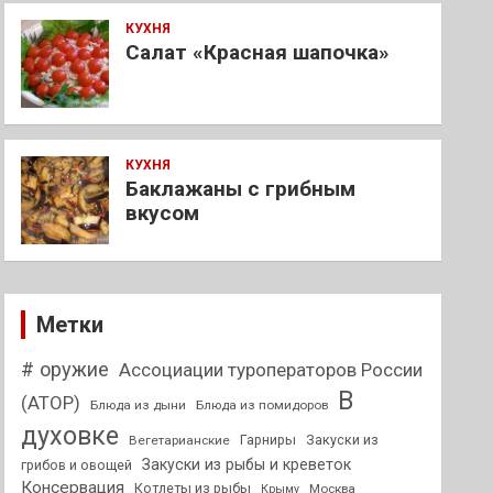
КУХНЯ
Салат «Красная шапочка»
КУХНЯ
Баклажаны с грибным
вкусом
Метки
# оружие
Ассоциации туроператоров России
В
(АТОР)
Блюда из дыни
Блюда из помидоров
духовке
Гарниры
Закуски из
Вегетарианские
Закуски из рыбы и креветок
грибов и овощей
Консервация
Котлеты из рыбы
Москва
Крыму