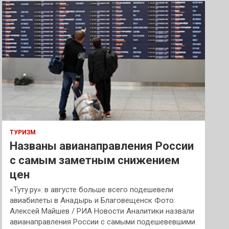
к
ТУРИЗМ
Названы авианаправления России
с самым заметным снижением
цен
«Туту.ру»: в августе больше всего подешевели
авиабилеты в Анадырь и Благовещенск Фото:
Алексей Майшев / РИА Новости Аналитики назвали
авианаправления России с самыми подешевевшими