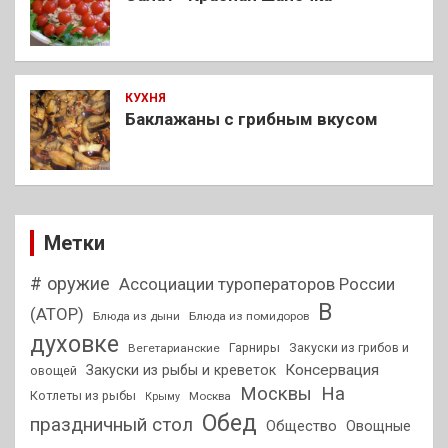
КУХНЯ
Баклажаны с грибным вкусом
Метки
# оружие
Ассоциации туроператоров России
В
(АТОР)
Блюда из дыни
Блюда из помидоров
духовке
Гарниры
Закуски из грибов и
Вегетарианские
Консервация
Закуски из рыбы и креветок
овощей
На
Москвы
Котлеты из рыбы
Москва
Крыму
Обед
праздничный стол
Общество
Овощные