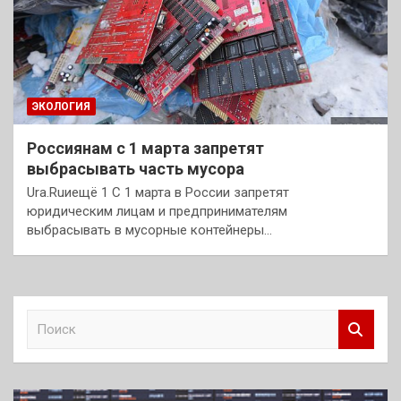
ЭКОЛОГИЯ
Россиянам с 1 марта запретят
выбрасывать часть мусора
Ura.Ruиещё 1 С 1 марта в России запретят
юридическим лицам и предпринимателям
выбрасывать в мусорные контейнеры…
П
о
и
с
к