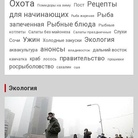
Охота
Рецепты
Пост
Помидоры на зиму
для начинающих
Рыба
Рыба жареная
Рыбные блюда
запеченная
Рыбные
Слухи
котлеты
Салаты без майонеза
Салаты праздничные
Ужин
Экология
Сочи
Холодные закуски
анонсы
аквакультура
дальний восток
владивосток
правительство
краб
камчатка
лосось
прошивки
росрыболовство
сахалин
сша
Экология