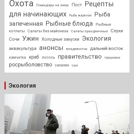
Охота
Рецепты
Пост
Помидоры на зиму
для начинающих
Рыба
Рыба жареная
Рыбные блюда
запеченная
Рыбные
Слухи
котлеты
Салаты без майонеза
Салаты праздничные
Ужин
Экология
Сочи
Холодные закуски
анонсы
аквакультура
дальний восток
владивосток
правительство
краб
камчатка
лосось
прошивки
росрыболовство
сахалин
сша
Экология