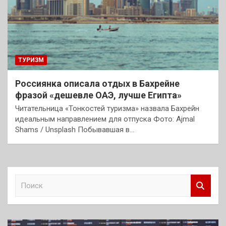
ТУРИЗМ
Россиянка описала отдых в Бахрейне
фразой «дешевле ОАЭ, лучше Египта»
Читательница «Тонкостей туризма» назвала Бахрейн
идеальным направлением для отпуска Фото: Ajmal
Shams / Unsplash Побывавшая в…
П
о
и
с
к