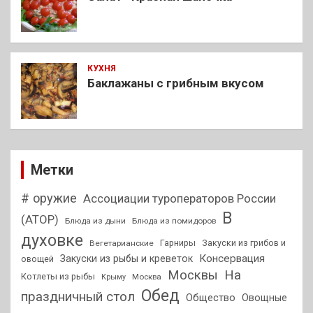
КУХНЯ
Баклажаны с грибным вкусом
Метки
# оружие
Ассоциации туроператоров России
В
(АТОР)
Блюда из дыни
Блюда из помидоров
духовке
Гарниры
Закуски из грибов и
Вегетарианские
Консервация
Закуски из рыбы и креветок
овощей
На
Москвы
Котлеты из рыбы
Москва
Крыму
Обед
праздничный стол
Общество
Овощные