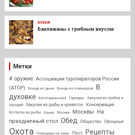
КУХНЯ
Баклажаны с грибным вкусом
Метки
# оружие
Ассоциации туроператоров России
В
(АТОР)
Блюда из дыни
Блюда из помидоров
духовке
Гарниры
Закуски из грибов и
Вегетарианские
Консервация
Закуски из рыбы и креветок
овощей
На
Москвы
Котлеты из рыбы
Москва
Крыму
Обед
праздничный стол
Общество
Овощные
Охота
Рецепты
Пост
Помидоры на зиму