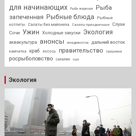
для начинающих
Рыба
Рыба жареная
Рыбные блюда
запеченная
Рыбные
Слухи
котлеты
Салаты без майонеза
Салаты праздничные
Ужин
Экология
Сочи
Холодные закуски
анонсы
аквакультура
дальний восток
владивосток
правительство
краб
камчатка
лосось
прошивки
росрыболовство
сахалин
сша
Экология