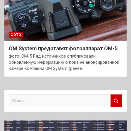
ФОТО
OM System представят фотоаппарат OM-5
фото: OM-5 Ряд источников опубликовали
обновленную информацию о пока не анонсированной
камере компании OM System (ранее…
П
о
и
с
к