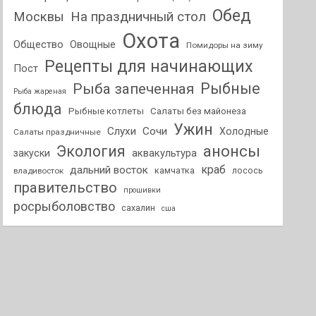
Обед
На праздничный стол
Москвы
Охота
Общество
Овощные
Помидоры на зиму
Рецепты для начинающих
Пост
Рыбные
Рыба запеченная
Рыба жареная
блюда
Рыбные котлеты
Салаты без майонеза
Ужин
Слухи
Сочи
Холодные
Салаты праздничные
анонсы
Экология
аквакультура
закуски
краб
дальний восток
камчатка
лосось
владивосток
правительство
прошивки
росрыболовство
сахалин
сша