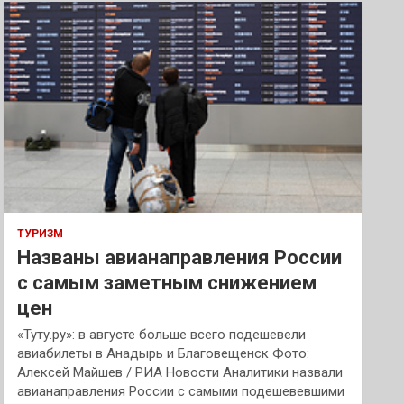
к
ТУРИЗМ
Названы авианаправления России
с самым заметным снижением
цен
«Туту.ру»: в августе больше всего подешевели
авиабилеты в Анадырь и Благовещенск Фото:
Алексей Майшев / РИА Новости Аналитики назвали
авианаправления России с самыми подешевевшими