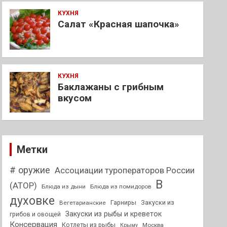
КУХНЯ
Салат «Красная шапочка»
КУХНЯ
Баклажаны с грибным
вкусом
Метки
# оружие
Ассоциации туроператоров России
В
(АТОР)
Блюда из дыни
Блюда из помидоров
духовке
Гарниры
Закуски из
Вегетарианские
Закуски из рыбы и креветок
грибов и овощей
Консервация
Котлеты из рыбы
Москва
Крыму