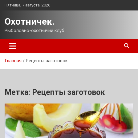
Перейти
Пятница, 7 августа, 2026
к
содержимому
Охотничек.
Рыболовно-охотничий клуб.
Главная
Рецепты заготовок
Метка:
Рецепты заготовок