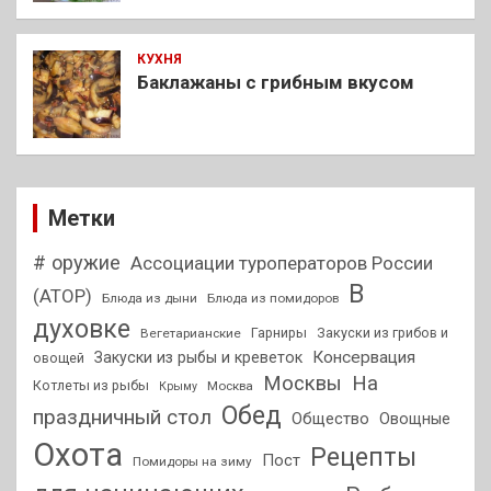
КУХНЯ
Баклажаны с грибным вкусом
Метки
# оружие
Ассоциации туроператоров России
В
(АТОР)
Блюда из дыни
Блюда из помидоров
духовке
Гарниры
Закуски из грибов и
Вегетарианские
Консервация
Закуски из рыбы и креветок
овощей
На
Москвы
Котлеты из рыбы
Москва
Крыму
Обед
праздничный стол
Общество
Овощные
Охота
Рецепты
Пост
Помидоры на зиму