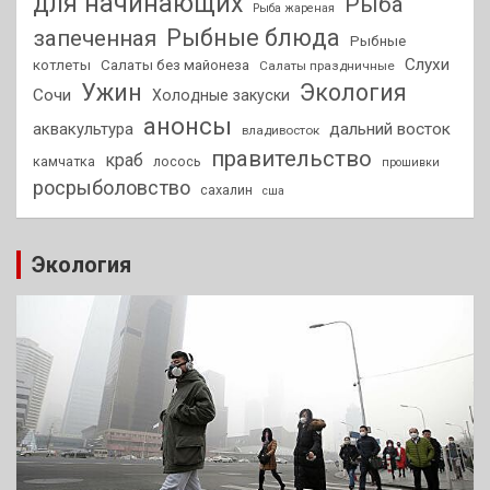
для начинающих
Рыба
Рыба жареная
Рыбные блюда
запеченная
Рыбные
Слухи
котлеты
Салаты без майонеза
Салаты праздничные
Ужин
Экология
Сочи
Холодные закуски
анонсы
аквакультура
дальний восток
владивосток
правительство
краб
камчатка
лосось
прошивки
росрыболовство
сахалин
сша
Экология