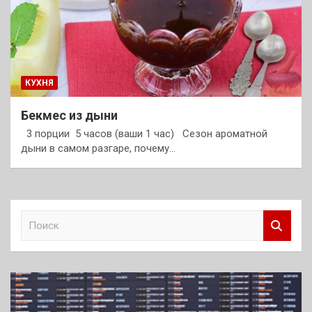
КУХНЯ
Бекмес из дыни
3 порции 5 часов (ваши 1 час) Сезон ароматной
дыни в самом разгаре, почему…
П
о
и
с
к