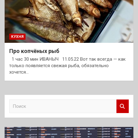
КУХНЯ
Про копчёных рыб
1 час 30 мин ИВАНЫЧ 11.05.22 Вот так всегда — как
только появляется свежая рыба, обязательно
хочется…
П
о
и
с
к