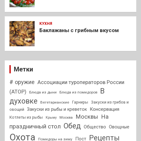
КУХНЯ
Баклажаны с грибным вкусом
Метки
# оружие
Ассоциации туроператоров России
В
(АТОР)
Блюда из дыни
Блюда из помидоров
духовке
Гарниры
Закуски из грибов и
Вегетарианские
Консервация
Закуски из рыбы и креветок
овощей
На
Москвы
Котлеты из рыбы
Москва
Крыму
Обед
праздничный стол
Общество
Овощные
Охота
Рецепты
Пост
Помидоры на зиму