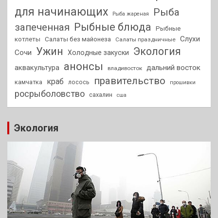
для начинающих
Рыба
Рыба жареная
Рыбные блюда
запеченная
Рыбные
Слухи
котлеты
Салаты без майонеза
Салаты праздничные
Ужин
Экология
Сочи
Холодные закуски
анонсы
аквакультура
дальний восток
владивосток
правительство
краб
камчатка
лосось
прошивки
росрыболовство
сахалин
сша
Экология