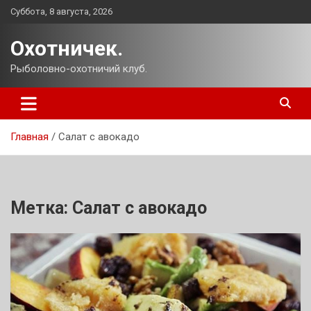
Перейти
Суббота, 8 августа, 2026
к
содержимому
Охотничек.
Рыболовно-охотничий клуб.
Главная
Салат с авокадо
Метка:
Салат с авокадо