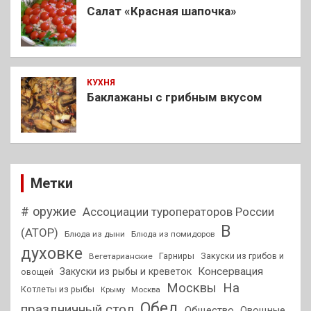
Салат «Красная шапочка»
КУХНЯ
Баклажаны с грибным вкусом
Метки
# оружие
Ассоциации туроператоров России
В
(АТОР)
Блюда из дыни
Блюда из помидоров
духовке
Гарниры
Закуски из грибов и
Вегетарианские
Консервация
Закуски из рыбы и креветок
овощей
На
Москвы
Котлеты из рыбы
Москва
Крыму
Обед
праздничный стол
Общество
Овощные