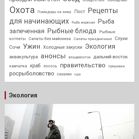
Охота
Рецепты
Пост
Помидоры на зиму
для начинающих
Рыба
Рыба жареная
Рыбные блюда
запеченная
Рыбные
Слухи
котлеты
Салаты без майонеза
Салаты праздничные
Ужин
Экология
Сочи
Холодные закуски
анонсы
аквакультура
дальний восток
владивосток
правительство
краб
камчатка
лосось
прошивки
росрыболовство
сахалин
сша
Экология