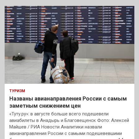
с
к
ТУРИЗМ
Названы авианаправления России с самым
заметным снижением цен
«Туту.ру»: в августе больше всего подешевели
авиабилеты в Анадырь и Благовещенск Фото: Алексей
Майшев / РИА Новости Аналитики назвали
авианаправления России с самыми подешевевшими