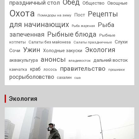
Обед
праздничный стол
Общество
Овощные
Охота
Рецепты
Пост
Помидоры на зиму
для начинающих
Рыба
Рыба жареная
Рыбные блюда
запеченная
Рыбные
Слухи
котлеты
Салаты без майонеза
Салаты праздничные
Ужин
Экология
Сочи
Холодные закуски
анонсы
аквакультура
дальний восток
владивосток
правительство
краб
камчатка
лосось
прошивки
росрыболовство
сахалин
сша
Экология