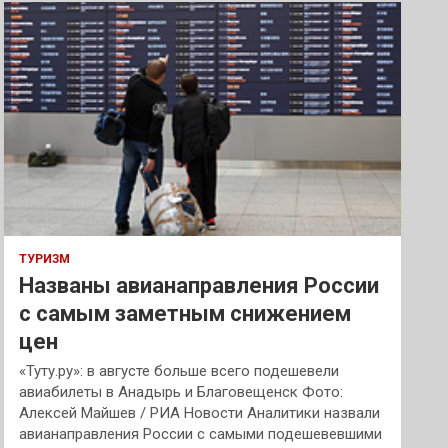
к
ТУРИЗМ
Названы авианаправления России
с самым заметным снижением
цен
«Туту.ру»: в августе больше всего подешевели
авиабилеты в Анадырь и Благовещенск Фото:
Алексей Майшев / РИА Новости Аналитики назвали
авианаправления России с самыми подешевевшими