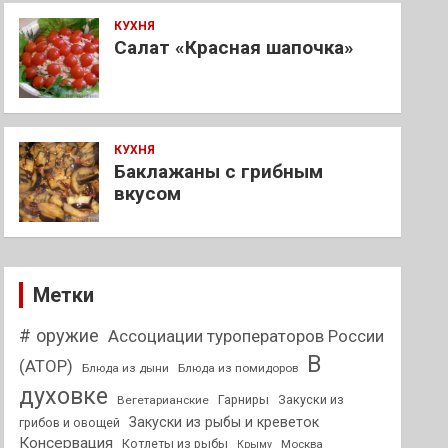
КУХНЯ
Салат «Красная шапочка»
КУХНЯ
Баклажаны с грибным
вкусом
Метки
# оружие
Ассоциации туроператоров России
В
(АТОР)
Блюда из дыни
Блюда из помидоров
духовке
Гарниры
Закуски из
Вегетарианские
Закуски из рыбы и креветок
грибов и овощей
Консервация
Котлеты из рыбы
Москва
Крыму