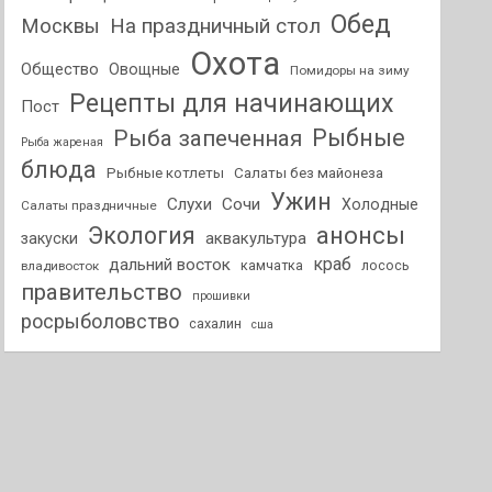
Обед
На праздничный стол
Москвы
Охота
Общество
Овощные
Помидоры на зиму
Рецепты для начинающих
Пост
Рыбные
Рыба запеченная
Рыба жареная
блюда
Рыбные котлеты
Салаты без майонеза
Ужин
Слухи
Сочи
Холодные
Салаты праздничные
анонсы
Экология
аквакультура
закуски
краб
дальний восток
камчатка
лосось
владивосток
правительство
прошивки
росрыболовство
сахалин
сша