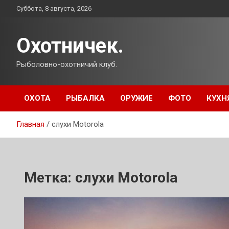
Перейти
Суббота, 8 августа, 2026
к
содержимому
Охотничек.
Рыболовно-охотничий клуб.
ОХОТА
РЫБАЛКА
ОРУЖИЕ
ФОТО
КУХН
Главная
слухи Motorola
Метка:
слухи Motorola