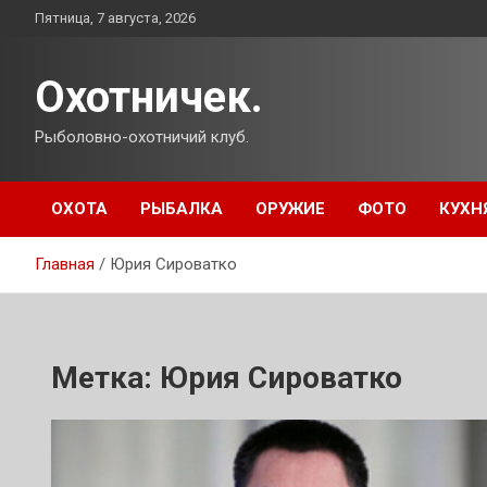
Перейти
Пятница, 7 августа, 2026
к
содержимому
Охотничек.
Рыболовно-охотничий клуб.
ОХОТА
РЫБАЛКА
ОРУЖИЕ
ФОТО
КУХН
Главная
Юрия Сироватко
Метка:
Юрия Сироватко