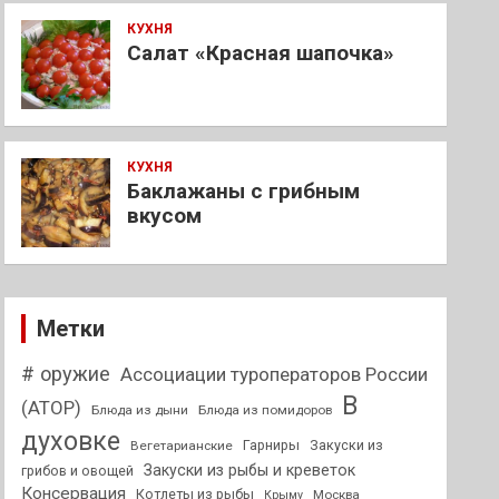
КУХНЯ
Салат «Красная шапочка»
КУХНЯ
Баклажаны с грибным
вкусом
Метки
# оружие
Ассоциации туроператоров России
В
(АТОР)
Блюда из дыни
Блюда из помидоров
духовке
Гарниры
Закуски из
Вегетарианские
Закуски из рыбы и креветок
грибов и овощей
Консервация
Котлеты из рыбы
Москва
Крыму