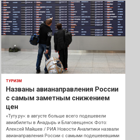
к
ТУРИЗМ
Названы авианаправления России
с самым заметным снижением
цен
«Туту.ру»: в августе больше всего подешевели
авиабилеты в Анадырь и Благовещенск Фото:
Алексей Майшев / РИА Новости Аналитики назвали
авианаправления России с самыми подешевевшими