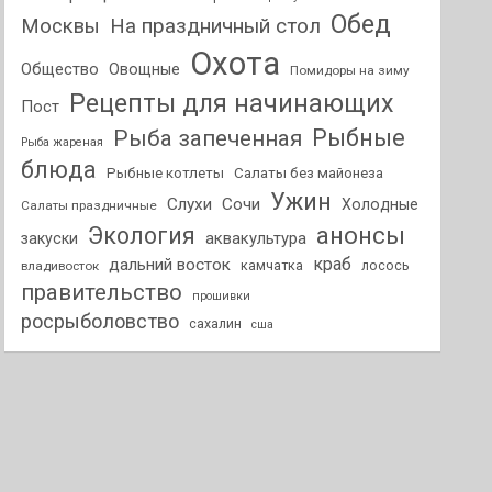
Обед
На праздничный стол
Москвы
Охота
Общество
Овощные
Помидоры на зиму
Рецепты для начинающих
Пост
Рыбные
Рыба запеченная
Рыба жареная
блюда
Рыбные котлеты
Салаты без майонеза
Ужин
Слухи
Сочи
Холодные
Салаты праздничные
анонсы
Экология
аквакультура
закуски
краб
дальний восток
камчатка
лосось
владивосток
правительство
прошивки
росрыболовство
сахалин
сша