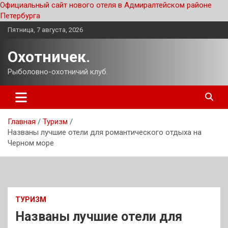
Официальный сайт нового отеля в Адмиралтейском районе
Петербурга
Перейти
Пятница, 7 августа, 2026
к
содержимому
Охотничек.
Рыболовно-охотничий клуб.
Главная
Туризм
Названы лучшие отели для романтического отдыха на
Черном море
ТУРИЗМ
Названы лучшие отели для