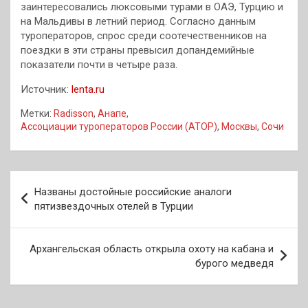
заинтересовались люксовыми турами в ОАЭ, Турцию и
на Мальдивы в летний период. Согласно данным
туроператоров, спрос среди соотечественников на
поездки в эти страны превысил допандемийные
показатели почти в четыре раза.
Источник:
lenta.ru
Метки:
Radisson
,
Анапе
,
Ассоциации туроператоров России (АТОР)
,
Москвы
,
Сочи
Навигация
Названы достойные российские аналоги
по
пятизвездочных отелей в Турции
записям
Архангельская область открыла охоту на кабана и
бурого медведя