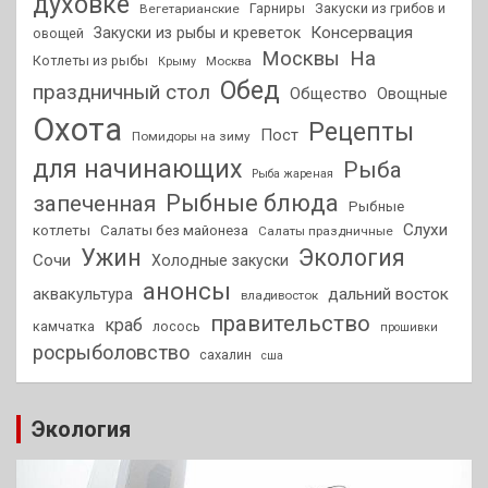
духовке
Гарниры
Закуски из грибов и
Вегетарианские
Консервация
Закуски из рыбы и креветок
овощей
На
Москвы
Котлеты из рыбы
Москва
Крыму
Обед
праздничный стол
Общество
Овощные
Охота
Рецепты
Пост
Помидоры на зиму
для начинающих
Рыба
Рыба жареная
Рыбные блюда
запеченная
Рыбные
Слухи
котлеты
Салаты без майонеза
Салаты праздничные
Ужин
Экология
Сочи
Холодные закуски
анонсы
аквакультура
дальний восток
владивосток
правительство
краб
камчатка
лосось
прошивки
росрыболовство
сахалин
сша
Экология