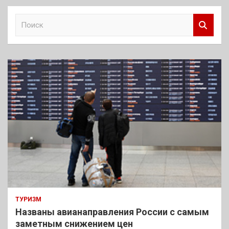
П
о
и
с
к
ТУРИЗМ
Названы авианаправления России с самым
заметным снижением цен