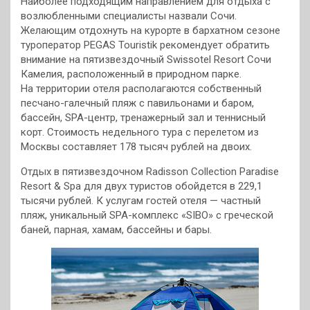
Наиболее подходящим направлением для отдыха с
возлюбленными специалисты назвали Сочи.
Желающим отдохнуть на курорте в бархатном сезоне
туроператор PEGAS Touristik рекомендует обратить
внимание на пятизвездочный Swissotel Resort Сочи
Камелия, расположенный в природном парке.
На территории отеля располагаются собственный
песчано-галечный пляж с павильонами и баром,
бассейн, SPA-центр, тренажерный зал и теннисный
корт. Стоимость недельного тура с перелетом из
Москвы составляет 178 тысяч рублей на двоих.
Отдых в пятизвездочном Radisson Collection Paradise
Resort & Spa для двух туристов обойдется в 229,1
тысячи рублей. К услугам гостей отеля — частный
пляж, уникальный SPA-комплекс «SIBO» с греческой
баней, парная, хамам, бассейны и бары.