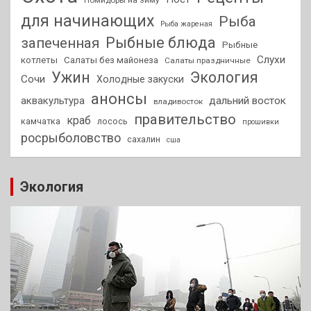
для начинающих
Рыба
Рыба жареная
Рыбные блюда
запеченная
Рыбные
Слухи
котлеты
Салаты без майонеза
Салаты праздничные
Ужин
Экология
Сочи
Холодные закуски
анонсы
аквакультура
дальний восток
владивосток
правительство
краб
камчатка
лосось
прошивки
росрыболовство
сахалин
сша
Экология