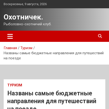
Перейти
Воскресенье, 9 августа, 2026
к
содержимому
Охотничек.
Рыболовно-охотничий клуб.
Главная
Туризм
Названы самые бюджетные направления для путешествий
на поезде
ТУРИЗМ
Названы самые бюджетные
направления для путешествий
на поезде