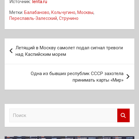
Источник:
lenta.ru
Метки:
Балабаново
,
Кольчугино
,
Москвы
,
Переславль-Залесский
,
Струнино
Навигация
Летящий в Москву самолет подал сигнал тревоги
по
над Каспийским морем
записям
Одна из бывших республик СССР захотела
принимать карты «Мир»
П
о
и
с
к