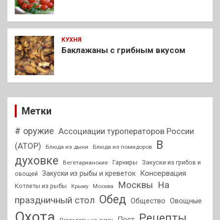
КУХНЯ
Баклажаны с грибным вкусом
Метки
# оружие
Ассоциации туроператоров России
В
(АТОР)
Блюда из дыни
Блюда из помидоров
духовке
Гарниры
Закуски из грибов и
Вегетарианские
Консервация
Закуски из рыбы и креветок
овощей
На
Москвы
Котлеты из рыбы
Москва
Крыму
Обед
праздничный стол
Общество
Овощные
Охота
Рецепты
Пост
Помидоры на зиму