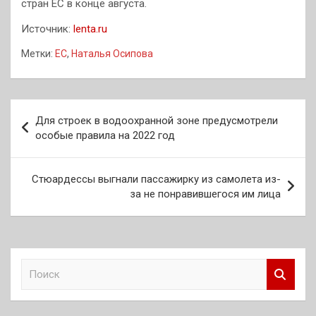
стран ЕС в конце августа.
Источник:
lenta.ru
Метки:
ЕС
,
Наталья Осипова
Навигация
Для строек в водоохранной зоне предусмотрели
по
особые правила на 2022 год
записям
Стюардессы выгнали пассажирку из самолета из-
за не понравившегося им лица
П
о
и
с