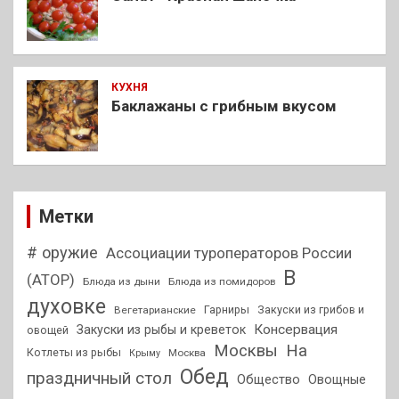
КУХНЯ
Баклажаны с грибным вкусом
Метки
# оружие
Ассоциации туроператоров России
В
(АТОР)
Блюда из дыни
Блюда из помидоров
духовке
Гарниры
Закуски из грибов и
Вегетарианские
Консервация
Закуски из рыбы и креветок
овощей
На
Москвы
Котлеты из рыбы
Москва
Крыму
Обед
праздничный стол
Общество
Овощные