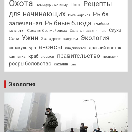
Охота
Рецепты
Пост
Помидоры на зиму
для начинающих
Рыба
Рыба жареная
Рыбные блюда
запеченная
Рыбные
Слухи
котлеты
Салаты без майонеза
Салаты праздничные
Ужин
Экология
Сочи
Холодные закуски
анонсы
аквакультура
дальний восток
владивосток
правительство
краб
камчатка
лосось
прошивки
росрыболовство
сахалин
сша
Экология