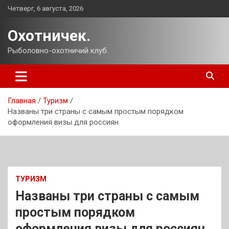
Перейти
Четверг, 6 августа, 2026
к
содержимому
Охотничек.
Рыболовно-охотничий клуб.
Главная
Туризм
Названы три страны с самым простым порядком
оформления визы для россиян
ТУРИЗМ
Названы три страны с самым
простым порядком
оформления визы для россиян