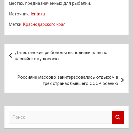
местах, предназначенных для рыбалки.
Источник:
lenta.ru
Метки:
Краснодарского края
Навигация
Дагестанские рыбоводы выполнили план по
по
каспийскому лососю
записям
Россияне массово заинтересовались отдыхом в
трех странах бывшего СССР осенью
П
о
и
с