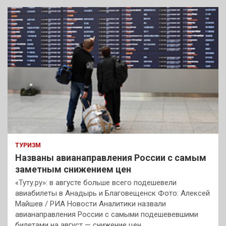
к
ТУРИЗМ
Названы авианаправления России с самым
заметным снижением цен
«Туту.ру»: в августе больше всего подешевели
авиабилеты в Анадырь и Благовещенск Фото: Алексей
Майшев / РИА Новости Аналитики назвали
авианаправления России с самыми подешевевшими
билетами на август — снижение цен…