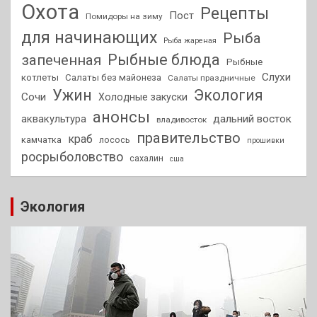
Охота
Рецепты
Пост
Помидоры на зиму
для начинающих
Рыба
Рыба жареная
Рыбные блюда
запеченная
Рыбные
Слухи
котлеты
Салаты без майонеза
Салаты праздничные
Ужин
Экология
Сочи
Холодные закуски
анонсы
аквакультура
дальний восток
владивосток
правительство
краб
камчатка
лосось
прошивки
росрыболовство
сахалин
сша
Экология