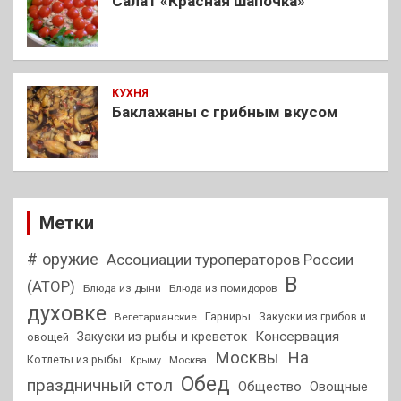
Салат «Красная шапочка»
КУХНЯ
Баклажаны с грибным вкусом
Метки
# оружие
Ассоциации туроператоров России
В
(АТОР)
Блюда из дыни
Блюда из помидоров
духовке
Гарниры
Закуски из грибов и
Вегетарианские
Консервация
Закуски из рыбы и креветок
овощей
На
Москвы
Котлеты из рыбы
Москва
Крыму
Обед
праздничный стол
Общество
Овощные