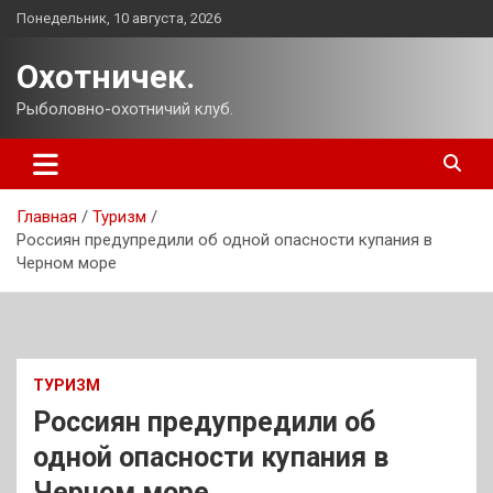
Перейти
Понедельник, 10 августа, 2026
к
содержимому
Охотничек.
Рыболовно-охотничий клуб.
Главная
Туризм
Россиян предупредили об одной опасности купания в
Черном море
ТУРИЗМ
Россиян предупредили об
одной опасности купания в
Черном море