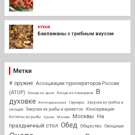
КУХНЯ
Баклажаны с грибным вкусом
Метки
# оружие
Ассоциации туроператоров России
В
(АТОР)
Блюда из дыни
Блюда из помидоров
духовке
Гарниры
Закуски из грибов и
Вегетарианские
Консервация
Закуски из рыбы и креветок
овощей
На
Москвы
Котлеты из рыбы
Москва
Крыму
Обед
праздничный стол
Общество
Овощные