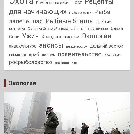
Охота
Рецепты
Пост
Помидоры на зиму
для начинающих
Рыба
Рыба жареная
Рыбные блюда
запеченная
Рыбные
Слухи
котлеты
Салаты без майонеза
Салаты праздничные
Ужин
Экология
Сочи
Холодные закуски
анонсы
аквакультура
дальний восток
владивосток
правительство
краб
камчатка
лосось
прошивки
росрыболовство
сахалин
сша
Экология