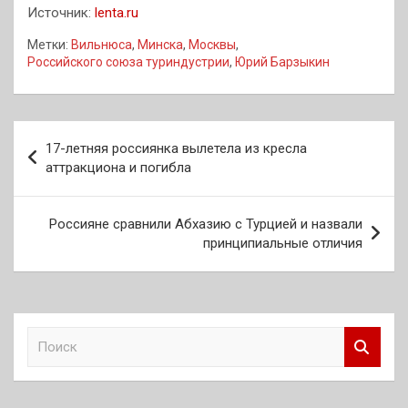
Источник:
lenta.ru
Метки:
Вильнюса
,
Минска
,
Москвы
,
Российского союза туриндустрии
,
Юрий Барзыкин
Навигация
17-летняя россиянка вылетела из кресла
по
аттракциона и погибла
записям
Россияне сравнили Абхазию с Турцией и назвали
принципиальные отличия
П
о
и
с