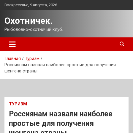
Перейти
Воскресенье, 9 августа, 2026
к
содержимому
Охотничек.
Рыболовно-охотничий клуб.
Главная
Туризм
Россиянам назвали наиболее простые для получения
шенгена страны
ТУРИЗМ
Россиянам назвали наиболее
простые для получения
шенгена страны