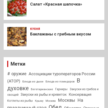
Салат «Красная шапочка»
КУХНЯ
Баклажаны с грибным вкусом
Метки
# оружие
Ассоциации туроператоров России
В
(АТОР)
Блюда из дыни
Блюда из помидоров
духовке
Гарниры
Закуски из грибов и
Вегетарианские
Консервация
Закуски из рыбы и креветок
овощей
На
Москвы
Котлеты из рыбы
Москва
Крыму
Обед
праздничный стол
Общество
Овощные