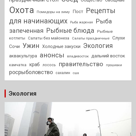
Охота
Рецепты
Пост
Помидоры на зиму
для начинающих
Рыба
Рыба жареная
Рыбные блюда
запеченная
Рыбные
Слухи
котлеты
Салаты без майонеза
Салаты праздничные
Ужин
Экология
Сочи
Холодные закуски
анонсы
аквакультура
дальний восток
владивосток
правительство
краб
камчатка
лосось
прошивки
росрыболовство
сахалин
сша
Экология