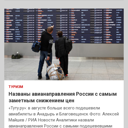
с
к
ТУРИЗМ
Названы авианаправления России с самым
заметным снижением цен
«Туту.ру»: в августе больше всего подешевели
авиабилеты в Анадырь и Благовещенск Фото: Алексей
Майшев / РИА Новости Аналитики назвали
авианаправления России с самыми подешевевшими