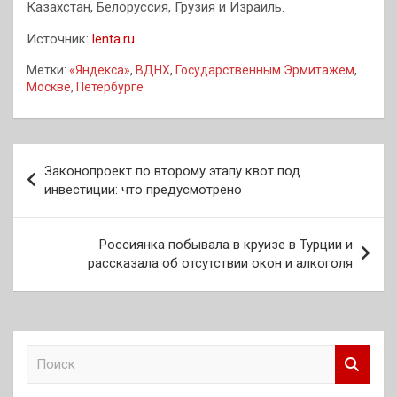
Казахстан, Белоруссия, Грузия и Израиль.
Источник:
lenta.ru
Метки:
«Яндекса»
,
ВДНХ
,
Государственным Эрмитажем
,
Москве
,
Петербурге
Навигация
Законопроект по второму этапу квот под
по
инвестиции: что предусмотрено
записям
Россиянка побывала в круизе в Турции и
рассказала об отсутствии окон и алкоголя
П
о
и