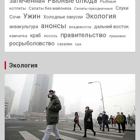
Рыбные блюда
запеченная
Рыбные
Слухи
котлеты
Салаты без майонеза
Салаты праздничные
Ужин
Экология
Сочи
Холодные закуски
анонсы
аквакультура
дальний восток
владивосток
правительство
краб
камчатка
лосось
прошивки
росрыболовство
сахалин
сша
Экология