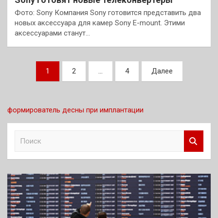
Фото: Sony Компания Sony готовится представить два
новых аксессуара для камер Sony E-mount. Этими
аксессуарами станут…
Пагинация
1
2
…
4
Далее
записей
формирователь десны при имплантации
П
о
и
с
к