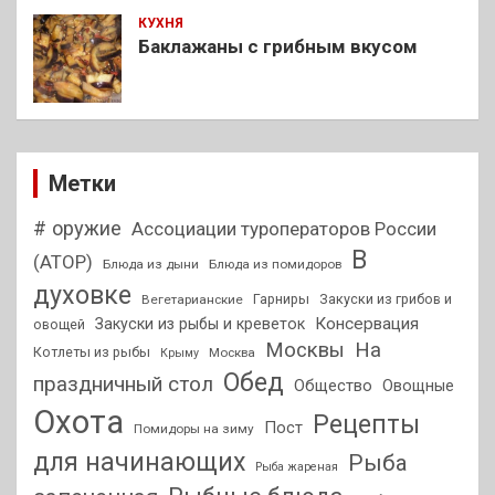
КУХНЯ
Баклажаны с грибным вкусом
Метки
# оружие
Ассоциации туроператоров России
В
(АТОР)
Блюда из дыни
Блюда из помидоров
духовке
Гарниры
Закуски из грибов и
Вегетарианские
Консервация
Закуски из рыбы и креветок
овощей
На
Москвы
Котлеты из рыбы
Москва
Крыму
Обед
праздничный стол
Общество
Овощные
Охота
Рецепты
Пост
Помидоры на зиму
для начинающих
Рыба
Рыба жареная