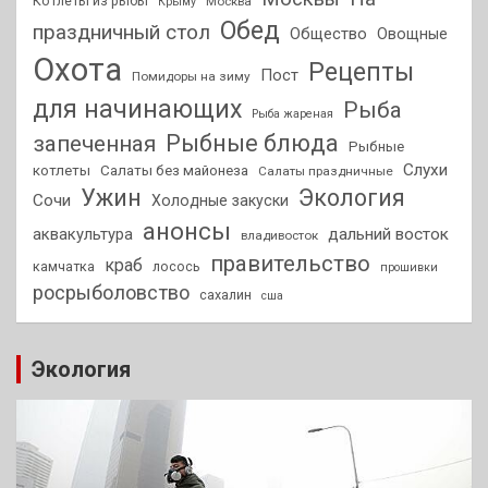
Котлеты из рыбы
Москва
Крыму
Обед
праздничный стол
Общество
Овощные
Охота
Рецепты
Пост
Помидоры на зиму
для начинающих
Рыба
Рыба жареная
Рыбные блюда
запеченная
Рыбные
Слухи
котлеты
Салаты без майонеза
Салаты праздничные
Ужин
Экология
Сочи
Холодные закуски
анонсы
аквакультура
дальний восток
владивосток
правительство
краб
камчатка
лосось
прошивки
росрыболовство
сахалин
сша
Экология