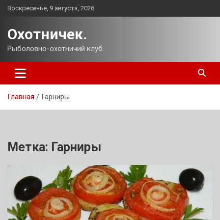
Перейти
Воскресенье, 9 августа, 2026
к
содержимому
Охотничек.
Рыболовно-охотничий клуб.
Главная
Гарниры
Метка:
Гарниры