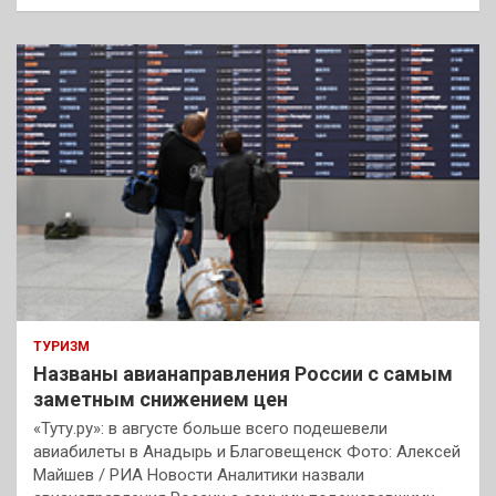
и
с
к
ТУРИЗМ
Названы авианаправления России с самым
заметным снижением цен
«Туту.ру»: в августе больше всего подешевели
авиабилеты в Анадырь и Благовещенск Фото: Алексей
Майшев / РИА Новости Аналитики назвали