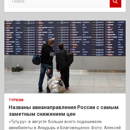
о
и
с
к
ТУРИЗМ
Названы авианаправления России с самым
заметным снижением цен
«Туту.ру»: в августе больше всего подешевели
авиабилеты в Анадырь и Благовещенск Фото: Алексей