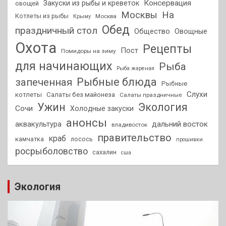
Консервация
Закуски из рыбы и креветок
овощей
На
Москвы
Котлеты из рыбы
Москва
Крыму
Обед
праздничный стол
Общество
Овощные
Охота
Рецепты
Пост
Помидоры на зиму
для начинающих
Рыба
Рыба жареная
Рыбные блюда
запеченная
Рыбные
Слухи
котлеты
Салаты без майонеза
Салаты праздничные
Ужин
Экология
Сочи
Холодные закуски
анонсы
аквакультура
дальний восток
владивосток
правительство
краб
камчатка
лосось
прошивки
росрыболовство
сахалин
сша
Экология