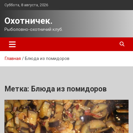
Перейти
Суббота, 8 августа, 2026
к
содержимому
Охотничек.
Рыболовно-охотничий клуб.
Главная
Блюда из помидоров
Метка:
Блюда из помидоров