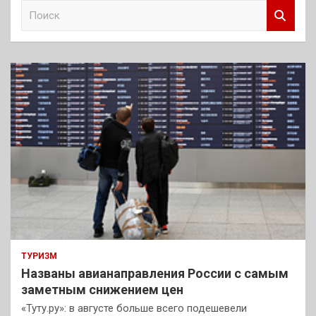
П
о
и
с
к
ТУРИЗМ
Названы авианаправления России с самым
заметным снижением цен
«Туту.ру»: в августе больше всего подешевели