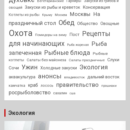
Гарниры
Закуски из грибов и
Вегетарианские
Консервация
Закуски из рыбы и креветок
овощей
На
Москвы
Котлеты из рыбы
Москва
Крыму
Обед
праздничный стол
Общество
Овощные
Охота
Рецепты
Пост
Помидоры на зиму
для начинающих
Рыба
Рыба жареная
Рыбные блюда
запеченная
Рыбные
Слухи
котлеты
Салаты без майонеза
Салаты праздничные
Ужин
Экология
Сочи
Холодные закуски
анонсы
аквакультура
дальний восток
владивосток
правительство
краб
камчатка
лосось
прошивки
росрыболовство
сахалин
сша
Экология