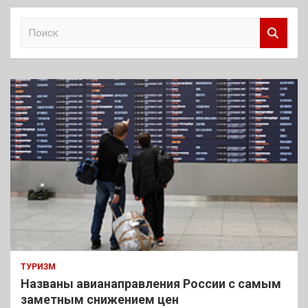
П
о
и
с
к
ТУРИЗМ
Названы авианаправления России с самым
заметным снижением цен