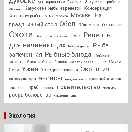
духовке
Гарниры
Закуски из грибов и
Вегетарианские
Консервация
Закуски из рыбы и креветок
овощей
На
Москвы
Котлеты из рыбы
Москва
Крыму
Обед
праздничный стол
Общество
Овощные
Охота
Рецепты
Пост
Помидоры на зиму
для начинающих
Рыба
Рыба жареная
Рыбные блюда
запеченная
Рыбные
Слухи
котлеты
Салаты без майонеза
Салаты праздничные
Ужин
Экология
Сочи
Холодные закуски
анонсы
аквакультура
дальний восток
владивосток
правительство
краб
камчатка
лосось
прошивки
росрыболовство
сахалин
сша
Экология