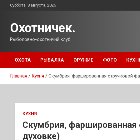
Перейти
Суббота, 8 августа, 2026
к
содержимому
Охотничек.
Рыболовно-охотничий клуб.
ОХОТА
РЫБАЛКА
ОРУЖИЕ
ФОТО
КУХН
Главная
Кухня
Скумбрия, фаршированная стручковой фа
КУХНЯ
Скумбрия, фаршированная 
духовке)