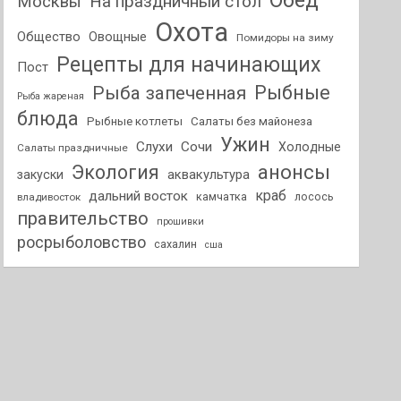
Обед
На праздничный стол
Москвы
Охота
Общество
Овощные
Помидоры на зиму
Рецепты для начинающих
Пост
Рыбные
Рыба запеченная
Рыба жареная
блюда
Рыбные котлеты
Салаты без майонеза
Ужин
Слухи
Сочи
Холодные
Салаты праздничные
анонсы
Экология
аквакультура
закуски
краб
дальний восток
камчатка
лосось
владивосток
правительство
прошивки
росрыболовство
сахалин
сша