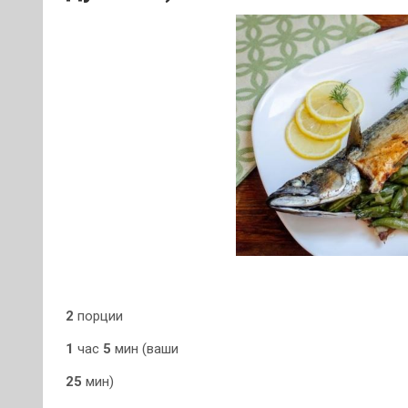
2
порции
1
час
5
мин (ваши
25
мин)