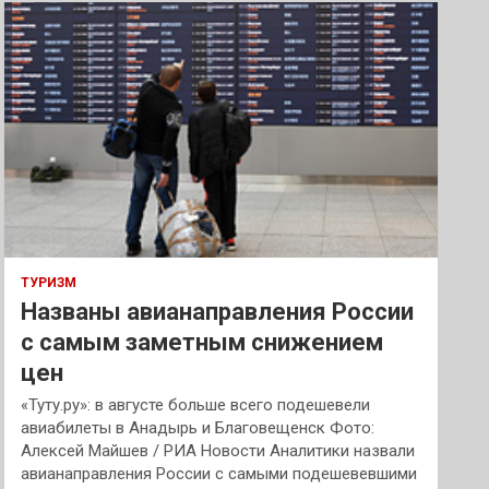
к
ТУРИЗМ
Названы авианаправления России
с самым заметным снижением
цен
«Туту.ру»: в августе больше всего подешевели
авиабилеты в Анадырь и Благовещенск Фото:
Алексей Майшев / РИА Новости Аналитики назвали
авианаправления России с самыми подешевевшими