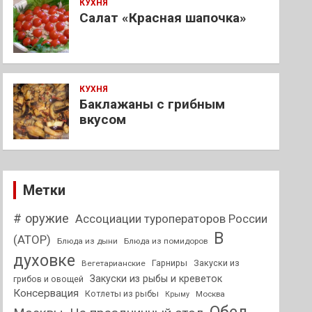
КУХНЯ
Салат «Красная шапочка»
КУХНЯ
Баклажаны с грибным
вкусом
Метки
# оружие
Ассоциации туроператоров России
В
(АТОР)
Блюда из дыни
Блюда из помидоров
духовке
Гарниры
Закуски из
Вегетарианские
Закуски из рыбы и креветок
грибов и овощей
Консервация
Котлеты из рыбы
Москва
Крыму