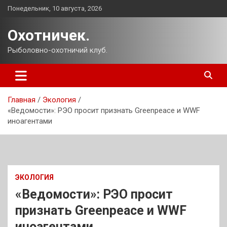
Перейти
Понедельник, 10 августа, 2026
к
содержимому
Охотничек.
Рыболовно-охотничий клуб.
Главная
Экология
«Ведомости»: РЭО просит признать Greenpeace и WWF
иноагентами
ЭКОЛОГИЯ
«Ведомости»: РЭО просит
признать Greenpeace и WWF
иноагентами