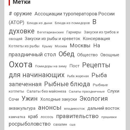
Метки
# оружие
Ассоциации туроператоров России
В
(АТОР)
Блюда из дыни
Блюда из помидоров
духовке
Гарниры
Закуски из грибов и
Вегетарианские
Консервация
Закуски из рыбы и креветок
овощей
На
Москвы
Котлеты из рыбы
Москва
Крыму
Обед
праздничный стол
Общество
Овощные
Охота
Рецепты
Пост
Помидоры на зиму
для начинающих
Рыба
Рыба жареная
Рыбные блюда
запеченная
Рыбные
Слухи
котлеты
Салаты без майонеза
Салаты праздничные
Ужин
Экология
Сочи
Холодные закуски
анонсы
аквакультура
дальний восток
владивосток
правительство
краб
камчатка
лосось
прошивки
росрыболовство
сахалин
сша