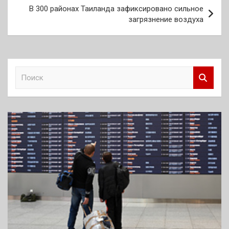
В 300 районах Таиланда зафиксировано сильное
загрязнение воздуха
П
о
и
с
к