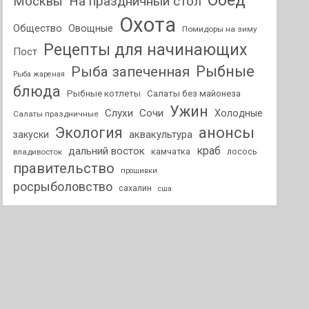
Обед
На праздничный стол
Москвы
Охота
Общество
Овощные
Помидоры на зиму
Рецепты для начинающих
Пост
Рыбные
Рыба запеченная
Рыба жареная
блюда
Рыбные котлеты
Салаты без майонеза
Ужин
Слухи
Сочи
Холодные
Салаты праздничные
анонсы
Экология
аквакультура
закуски
краб
дальний восток
камчатка
лосось
владивосток
правительство
прошивки
росрыболовство
сахалин
сша