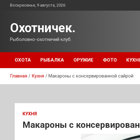
Перейти
Воскресенье, 9 августа, 2026
к
содержимому
Охотничек.
Рыболовно-охотничий клуб.
ОХОТА
РЫБАЛКА
ОРУЖИЕ
ФОТО
КУХН
Главная
Кухня
Макароны с консервированной сайрой
КУХНЯ
Макароны с консервирован