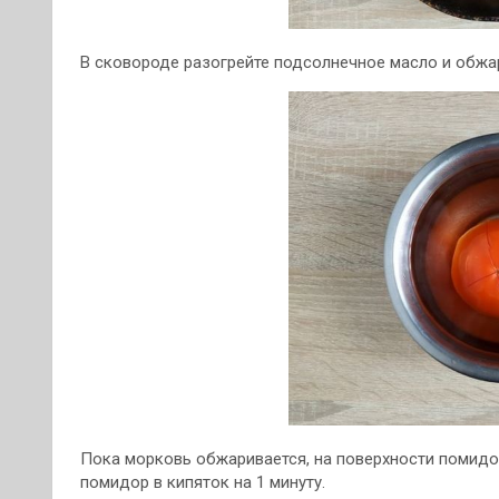
В сковороде разогрейте подсолнечное масло и обжар
Пока морковь обжаривается, на поверхности помидо
помидор в кипяток на 1 минуту.