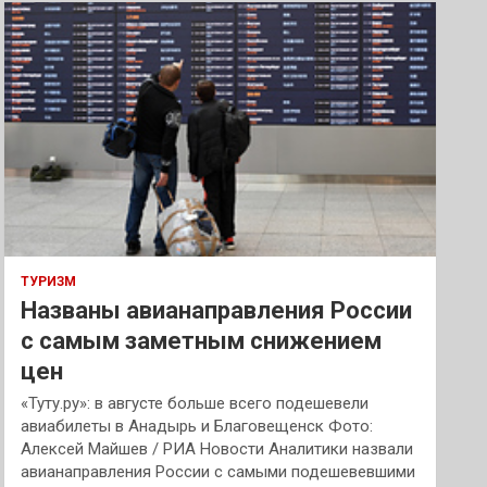
к
ТУРИЗМ
Названы авианаправления России
с самым заметным снижением
цен
«Туту.ру»: в августе больше всего подешевели
авиабилеты в Анадырь и Благовещенск Фото:
Алексей Майшев / РИА Новости Аналитики назвали
авианаправления России с самыми подешевевшими