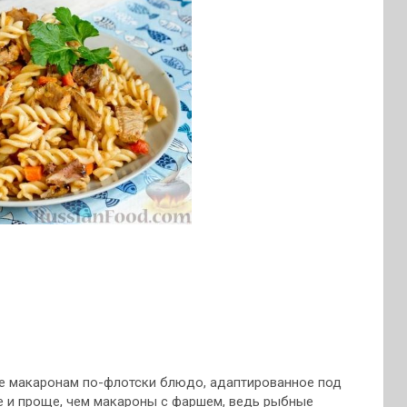
е макаронам по-флотски блюдо, адаптированное под
е и проще, чем макароны с фаршем, ведь рыбные