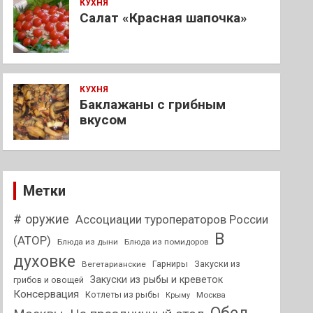
КУХНЯ
Салат «Красная шапочка»
КУХНЯ
Баклажаны с грибным
вкусом
Метки
# оружие
Ассоциации туроператоров России
В
(АТОР)
Блюда из дыни
Блюда из помидоров
духовке
Гарниры
Закуски из
Вегетарианские
Закуски из рыбы и креветок
грибов и овощей
Консервация
Котлеты из рыбы
Москва
Крыму