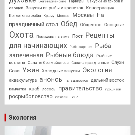
духовке
Гарниры
Закуски из грибов и
Вегетарианские
Консервация
Закуски из рыбы и креветок
овощей
На
Москвы
Котлеты из рыбы
Москва
Крыму
Обед
праздничный стол
Общество
Овощные
Охота
Рецепты
Пост
Помидоры на зиму
для начинающих
Рыба
Рыба жареная
Рыбные блюда
запеченная
Рыбные
Слухи
котлеты
Салаты без майонеза
Салаты праздничные
Ужин
Экология
Сочи
Холодные закуски
анонсы
аквакультура
дальний восток
владивосток
правительство
краб
камчатка
лосось
прошивки
росрыболовство
сахалин
сша
Экология