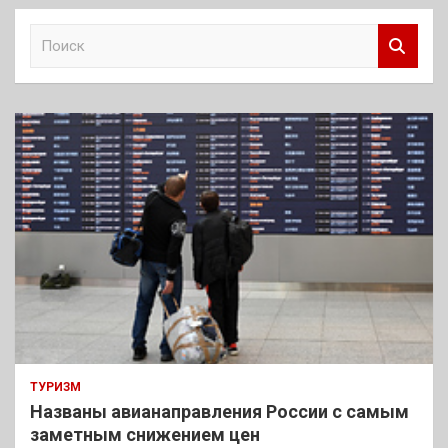
П
о
и
с
к
ТУРИЗМ
Названы авианаправления России с самым
заметным снижением цен