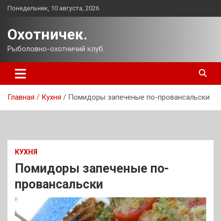
Перейти
Понедельник, 10 августа, 2026
к
содержимому
Охотничек.
Рыболовно-охотничий клуб.
Главная
Кухня
Помидоры запеченые по-провансальски
КУХНЯ
Помидоры запеченые по-
провансальски