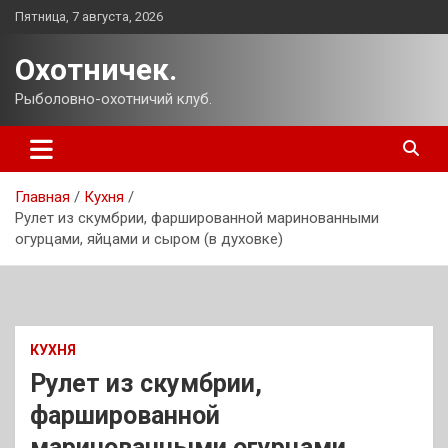
Перейти
Пятница, 7 августа, 2026
к
содержимому
Охотничек.
Рыболовно-охотничий клуб.
Главная
Кухня
Рулет из скумбрии, фаршированной маринованными
огурцами, яйцами и сыром (в духовке)
КУХНЯ
Рулет из скумбрии,
фаршированной
маринованными огурцами,