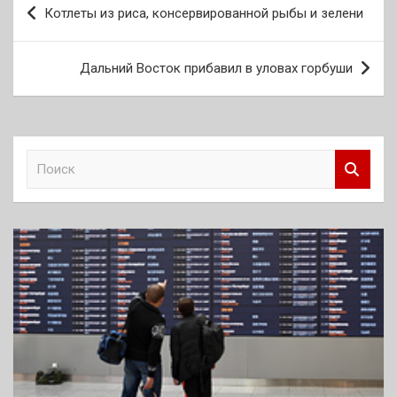
Котлеты из риса, консервированной рыбы и зелени
по
записям
Дальний Восток прибавил в уловах горбуши
П
о
и
с
к