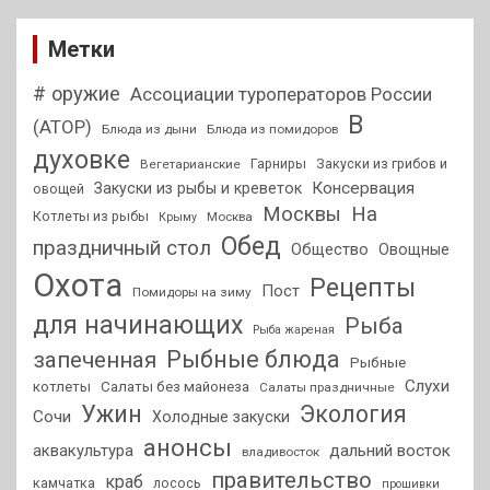
Метки
# оружие
Ассоциации туроператоров России
В
(АТОР)
Блюда из дыни
Блюда из помидоров
духовке
Гарниры
Закуски из грибов и
Вегетарианские
Консервация
Закуски из рыбы и креветок
овощей
На
Москвы
Котлеты из рыбы
Москва
Крыму
Обед
праздничный стол
Общество
Овощные
Охота
Рецепты
Пост
Помидоры на зиму
для начинающих
Рыба
Рыба жареная
Рыбные блюда
запеченная
Рыбные
Слухи
котлеты
Салаты без майонеза
Салаты праздничные
Ужин
Экология
Сочи
Холодные закуски
анонсы
аквакультура
дальний восток
владивосток
правительство
краб
камчатка
лосось
прошивки