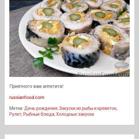
Приятного вам аппетита!
russianfood.com
Метки:
День рождения
,
Закуски из рыбы и креветок
,
Рулет
,
Рыбные блюда
,
Холодные закуски
Навигация