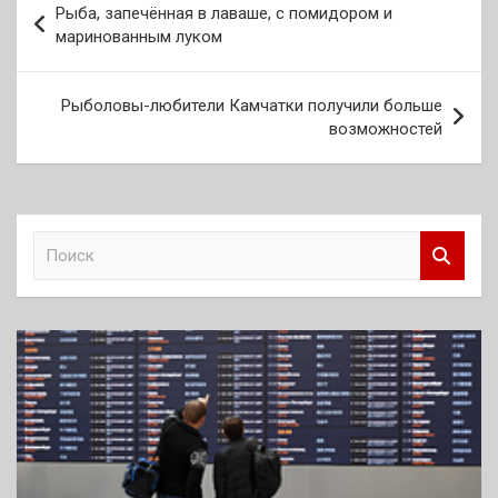
Рыба, запечённая в лаваше, с помидором и
по
маринованным луком
записям
Рыболовы-любители Камчатки получили больше
возможностей
П
о
и
с
к