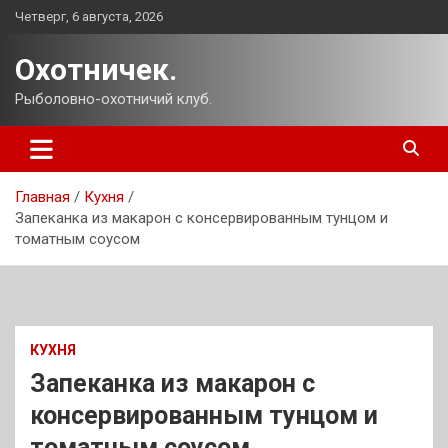
Перейти
Четверг, 6 августа, 2026
к
содержимому
Охотничек.
Рыболовно-охотничий клуб.
Главная
Кухня
Запеканка из макарон с консервированным тунцом и
томатным соусом
КУХНЯ
Запеканка из макарон с
консервированным тунцом и
томатным соусом