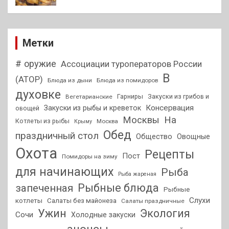
Метки
# оружие
Ассоциации туроператоров России
В
(АТОР)
Блюда из дыни
Блюда из помидоров
духовке
Гарниры
Закуски из грибов и
Вегетарианские
Консервация
Закуски из рыбы и креветок
овощей
На
Москвы
Котлеты из рыбы
Москва
Крыму
Обед
праздничный стол
Общество
Овощные
Охота
Рецепты
Пост
Помидоры на зиму
для начинающих
Рыба
Рыба жареная
Рыбные блюда
запеченная
Рыбные
Слухи
котлеты
Салаты без майонеза
Салаты праздничные
Ужин
Экология
Сочи
Холодные закуски
анонсы