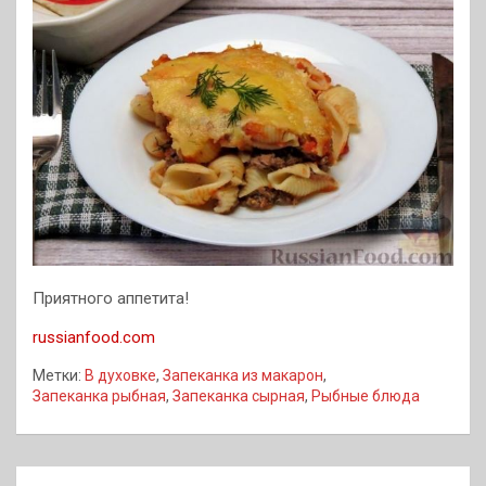
Приятного аппетита!
russianfood.com
Метки:
В духовке
,
Запеканка из макарон
,
Запеканка рыбная
,
Запеканка сырная
,
Рыбные блюда
Навигация