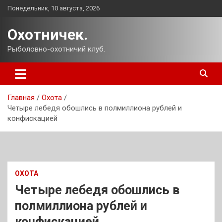
Перейти
Понедельник, 10 августа, 2026
к
содержимому
Охотничек.
Рыболовно-охотничий клуб.
Главная
Охота
Четыре лебедя обошлись в полмиллиона рублей и
конфискацией
ОХОТА
Четыре лебедя обошлись в
полмиллиона рублей и
конфискацией