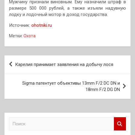
Мужчину признали виновным. Ему назначили штраф в
размере 500 000 рублей, а также изъяли надувную
лодку и лодочный мотор в доход государства.
Источник:
ohotniki.ru
Метки:
Охота
Навигация
Карелия принимает заявления на добычу лося
по
записям
Sigma патентует объективы 13mm F/2 DC DN и
18mm F/2 DG DN
П
о
и