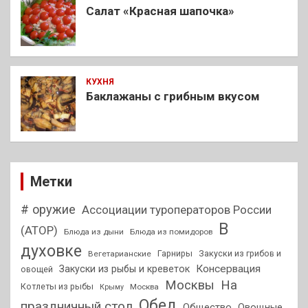
Салат «Красная шапочка»
КУХНЯ
Баклажаны с грибным вкусом
Метки
# оружие
Ассоциации туроператоров России
В
(АТОР)
Блюда из дыни
Блюда из помидоров
духовке
Гарниры
Закуски из грибов и
Вегетарианские
Консервация
Закуски из рыбы и креветок
овощей
На
Москвы
Котлеты из рыбы
Москва
Крыму
Обед
праздничный стол
Общество
Овощные