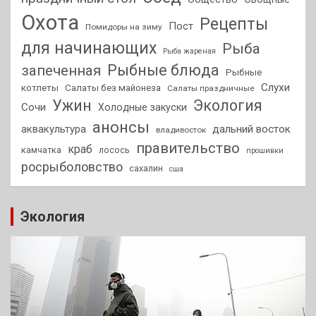
Охота
Рецепты
Пост
Помидоры на зиму
для начинающих
Рыба
Рыба жареная
Рыбные блюда
запеченная
Рыбные
Слухи
котлеты
Салаты без майонеза
Салаты праздничные
Ужин
Экология
Сочи
Холодные закуски
анонсы
аквакультура
дальний восток
владивосток
правительство
краб
камчатка
лосось
прошивки
росрыболовство
сахалин
сша
Экология