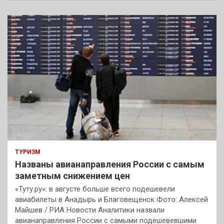
с
к
ТУРИЗМ
Названы авианаправления России с самым
заметным снижением цен
«Туту.ру»: в августе больше всего подешевели
авиабилеты в Анадырь и Благовещенск Фото: Алексей
Майшев / РИА Новости Аналитики назвали
авианаправления России с самыми подешевевшими